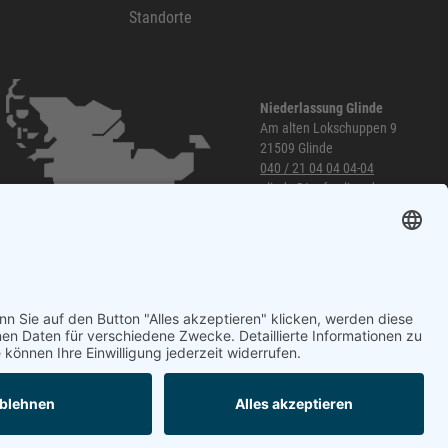
Standorte
Niederlassung Glinde
Am alten Lokschuppen 9
21509 Glinde
040 / 21 04 04 04-04
glinde@topf-online.de
Öffnungszeiten und mehr