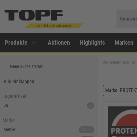
Kernsor
Produkte
Aktionen
Highlights
Marken
Sie befinden sich hier:
Neue Suche starten
Alle einklappen
Marke: PROTEK
Lagerartikel
Ja
3
Marke
Menke
12376