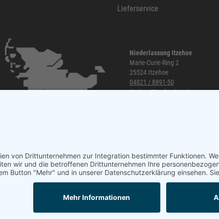
Lieferservice
Niederlassung Itzehoe
Marie-Curie-Ring 2
25524 Itzehoe
04821 / 8891-50
itzehoe@topf-online.de
Öffnungszeiten und mehr
Mail
Anrufen