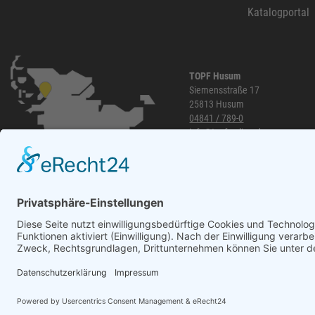
Zweihorn
86
Katalogportal
EuroTec
85
Mafell
80
ThyssenKrupp
79
TOPF Husum
Siemensstraße 17
RUNNEX
78
25813 Husum
DeWALT
74
04841 / 789-0
info@topf-online.de
Gutmann Bausysteme
71
Öffnungszeiten und mehr
EDE
70
Peder Nielsen Beslagfabrik
69
HECO
69
SANTOS
68
Silberspeer
65
MIRKA
65
BS Rollen
63
WhatsApp
Facett
63