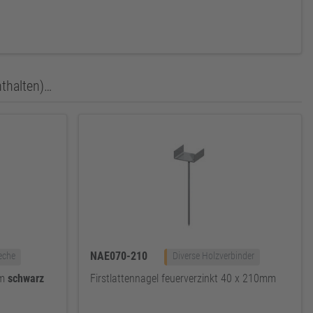
nthalten)…
NAE070-210
eche
Diverse Holzverbinder
mm
schwarz
Firstlattennagel feuerverzinkt 40 x 210mm