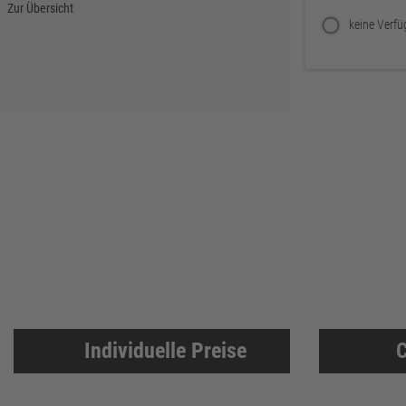
Zur Übersicht
DELWO
325
Snickers
319
BKS
307
Bosch Professional
286
Festool
225
KFV
224
SPAX
221
Makita
219
FORTIS
207
Solid Gear
206
FORTIS Elements
192
Dresselhaus
188
Individuelle Preise
C
Klaus-R. Falk GmbH Schleifmittel
174
U-Power
168