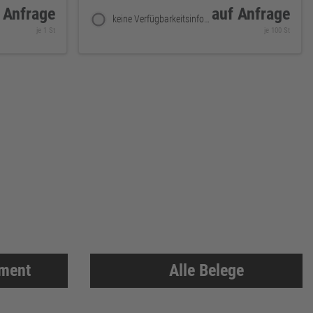
 Anfrage
auf Anfrage
keine Verfügbarkeitsinformationen
je 1 St
je 100 St
iment
Alle Belege