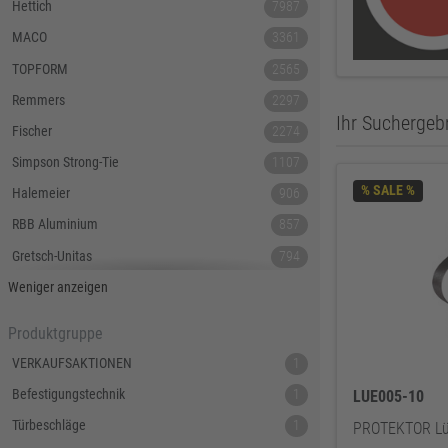
Hettich
7987
MACO
3361
TOPFORM
2565
Remmers
2297
Ihr Suchergebn
Fischer
2274
Simpson Strong-Tie
1107
% SALE %
Halemeier
906
RBB Aluminium
857
Gretsch-Unitas
794
Tecnamic
546
Weniger anzeigen
SIEGENIA
535
Produktgruppe
Dauby
447
VERKAUFSAKTIONEN
1
Hoppe
379
Befestigungstechnik
1
LUE005-10
Lamello
367
Türbeschläge
1
PROTEKTOR Lü
Reyher
343