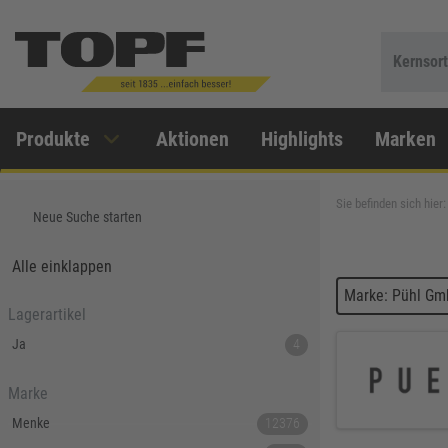
Kernsor
Produkte
Aktionen
Highlights
Marken
Sie befinden sich hier:
Neue Suche starten
Alle einklappen
Marke: Pühl Gm
Lagerartikel
Ja
4
Marke
Menke
12376