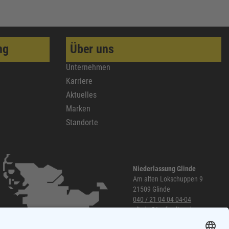
ng
Über uns
Unternehmen
Karriere
Aktuelles
Marken
Standorte
Niederlassung Glinde
Am alten Lokschuppen 9
21509 Glinde
040 / 21 04 04 04-04
glinde@topf-online.de
Öffnungszeiten und mehr