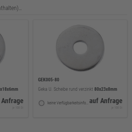
nthalten)…
GEK005-80
8x18x6mm
Geka U. Scheibe rund verzinkt
80x23x8mm
 Anfrage
auf Anfrage
keine Verfügbarkeitsinformationen
je 100 St
je 100 St