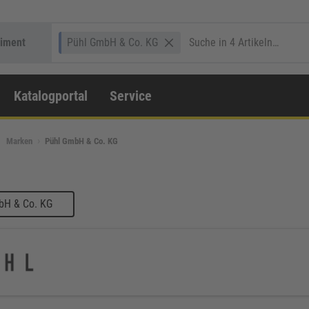
timent
Pühl GmbH & Co. KG
Katalogportal
Service
Marken
Pühl GmbH & Co. KG
bH & Co. KG