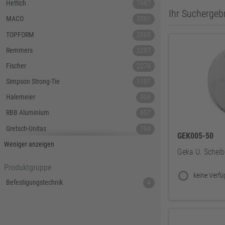
Hettich
7987
Ihr Suchergebn
MACO
3361
TOPFORM
2565
Remmers
2297
Fischer
2274
Simpson Strong-Tie
1107
Halemeier
906
RBB Aluminium
857
Gretsch-Unitas
794
GEK005-50
Tecnamic
546
Weniger anzeigen
Geka U. Scheib
SIEGENIA
535
Produktgruppe
Dauby
447
Befestigungstechnik
4
Hoppe
379
Lamello
367
Reyher
343