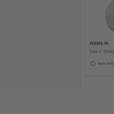
DELWO
325
Snickers
319
BKS
307
Bosch Professional
286
Festool
225
GEK005-90
KFV
224
Geka U. Scheib
SPAX
221
Makita
219
FORTIS
207
Solid Gear
206
FORTIS Elements
192
Dresselhaus
188
Klaus-R. Falk GmbH Schleifmittel
174
U-Power
168