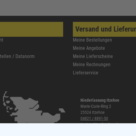
Versand und Lieferu
ht
Meine Bestellungen
Meine Angebote
stellen / Datanorm
Meine Lieferscheine
Meine Rechnungen
Lieferservice
Niederlassung Itzehoe
Marie-Curie-Ring 2
25524 Itzehoe
04821 / 8891-50
itzehoe@topf-online.de
Öffnungszeiten und mehr