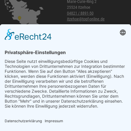
Marie-Curie-Ring 2
25524 Itzehoe
04821 / 8891-50
itzehoe@topf-online.de
Öffnungszeiten und mehr
Niederlassung Glinde
Am alten Lokschuppen 9
21509 Glinde
040 / 21 04 04 04-04
glinde@topf-online.de
Öffnungszeiten und mehr
Impressum
AGB
Datenschutzerklärung