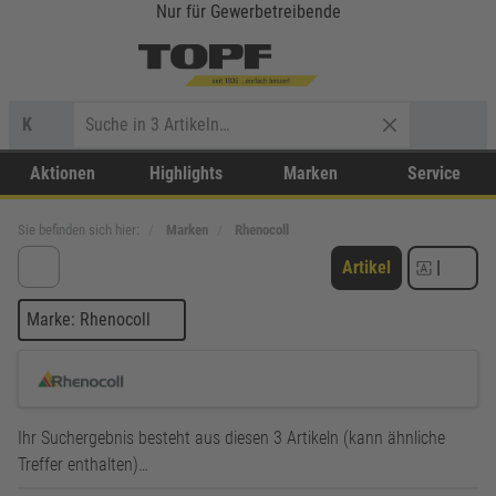
Nur für Gewerbetreibende
K
Aktionen
Highlights
Marken
Service
Sie befinden sich hier:
Marken
Rhenocoll
Artikel
|
Marke: Rhenocoll
Ihr Suchergebnis besteht aus diesen 3 Artikeln (kann ähnliche
Treffer enthalten)…