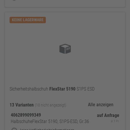
KEINE LAGERWARE
Sicherheitshalbschuh
FlexStar
5190
S1PS ESD
Alle anzeigen
13 Varianten
(10 nicht angezeigt)
4062899099349
auf Anfrage
HalbschuheFlexStar 5190, S1PS-ESD, Gr.36
je 1 Pr.