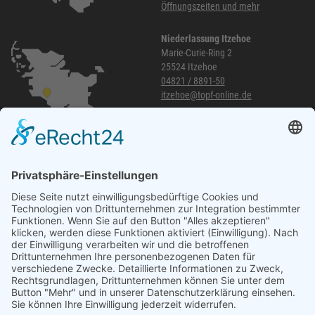
Öffnungszeiten und mehr
Niederlassung Itzehoe
Marie-Curie-Ring 2
25524 Itzehoe
04821 / 8891-50
itzehoe@topf-online.de
Öffnungszeiten und mehr
Niederlassung Glinde
Am alten Lokschuppen 9
21509 Glinde
040 / 21 04 04 04-04
glinde@topf-online.de
Öffnungszeiten und mehr