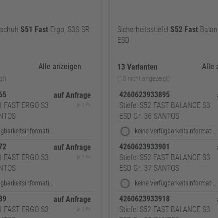
lbschuh
S51
Fast
Ergo, S3S SR
Sicherheitsstiefel
S52
Fast
Balan
ESD
Alle anzeigen
Alle
13 Varianten
gt)
(10 nicht angezeigt)
765
4260623933895
auf Anfrage
1 FAST ERGO S3
Stiefel S52 FAST BALANCE S3
je 1 Pr.
ANTOS
ESD Gr. 36 SANTOS
keine Verfügbarkeitsinformationen
keine Verfügbarkeitsinformationen
772
4260623933901
auf Anfrage
1 FAST ERGO S3
Stiefel S52 FAST BALANCE S3
je 1 Pr.
ANTOS
ESD Gr. 37 SANTOS
keine Verfügbarkeitsinformationen
keine Verfügbarkeitsinformationen
789
4260623933918
auf Anfrage
1 FAST ERGO S3
Stiefel S52 FAST BALANCE S3
je 1 Pr.