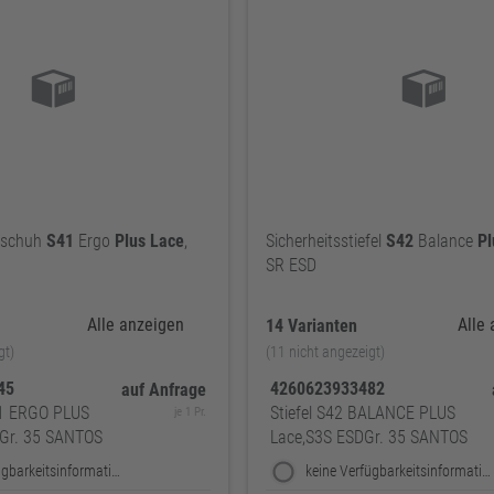
lbschuh
S41
Ergo
Plus
Lace
,
Sicherheitsstiefel
S42
Balance
Pl
SR ESD
Alle anzeigen
Alle
14 Varianten
gt)
(11 nicht angezeigt)
345
4260623933482
auf Anfrage
1 ERGO PLUS
Stiefel S42 BALANCE PLUS
je 1 Pr.
 Gr. 35 SANTOS
Lace,S3S ESDGr. 35 SANTOS
keine Verfügbarkeitsinformationen
keine Verfügbarkeitsinformationen