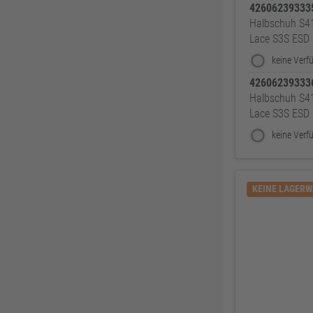
BKS
307
4260623933
Halbschuh S4
Bosch Professional
286
Lace S3S ESD
Festool
225
KFV
224
4260623933
SPAX
221
Halbschuh S4
Lace S3S ESD
Makita
219
FORTIS
207
Solid Gear
206
FORTIS Elements
192
KEINE LAGER
Dresselhaus
188
Klaus-R. Falk GmbH Schleifmittel
174
U-Power
168
Knelsen
155
Simonswerk
147
FAMAG
137