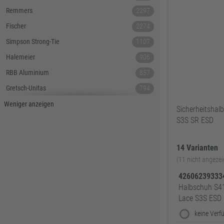
Remmers
2297
Fischer
2274
Simpson Strong-Tie
1107
Halemeier
906
RBB Aluminium
857
Gretsch-Unitas
794
Tecnamic
546
Weniger anzeigen
Sicherheitsha
SIEGENIA
535
S3S SR ESD
Dauby
447
14 Varianten
Hoppe
379
(11 nicht angezei
Lamello
367
4260623933
Reyher
343
Halbschuh S4
DELWO
325
Lace S3S ESD
Snickers
319