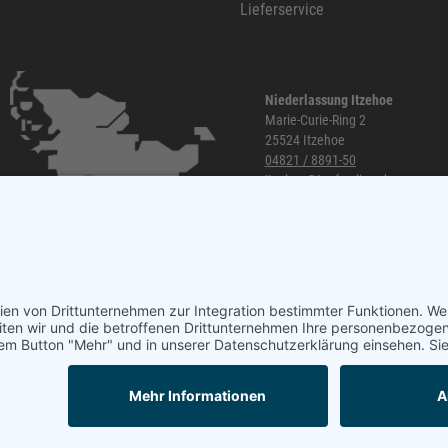
Lieferservice
Niederlassung Itzehoe
Marie-Curie-Ring 2
25524 Itzehoe
04821 / 8891-50
itzehoe@topf-online.de
Öffnungszeiten und mehr
Mail
Anrufen