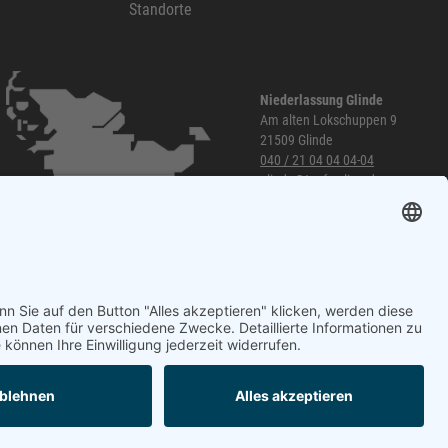
Standorte
Niederlassung Glinde
Am alten Lokschuppen 9
21509 Glinde
040 / 21 04 04 04-04
glinde@topf-online.de
Öffnungszeiten und mehr