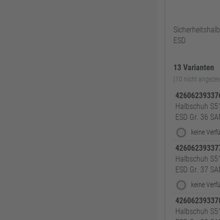
ABUS
137
Sicherheitsha
Pollmann
125
ESD
EDE Ware Einkaufsbüro Deutscher Eisenhändler GmbH
123
Illbruck
117
13 Varianten
Korntex
115
(10 nicht angezei
Dunlop
114
4260623933
Halbschuh S5
Woelm
111
ESD Gr. 36 S
Milwaukee
106
Wera
104
4260623933
WICA
99
Halbschuh S5
DOM
99
ESD Gr. 37 S
Zweihorn
86
EuroTec
85
4260623933
Halbschuh S5
Mafell
80