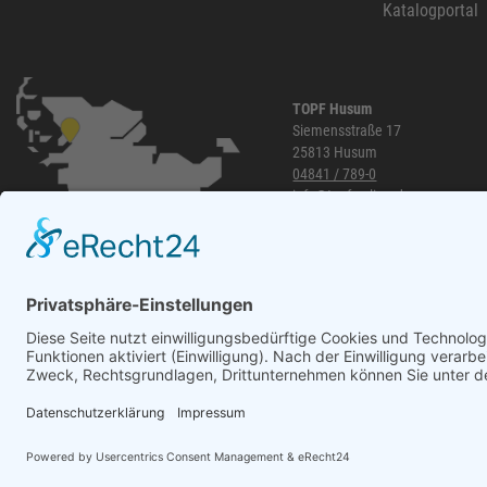
Katalogportal
PRO CLIMA
45
3M
43
FEIN
43
TOPF Husum
Klingspor
41
Siemensstraße 17
25813 Husum
Asatex
41
04841 / 789-0
info@topf-online.de
NÖLLE Profi-Brush
41
Öffnungszeiten und mehr
Prebena
41
RIEGLER
40
Aircraft
39
KIP
39
ELORA
38
Honeywell KCL
38
Trelleborg
37
WhatsApp
Lupriflex
36