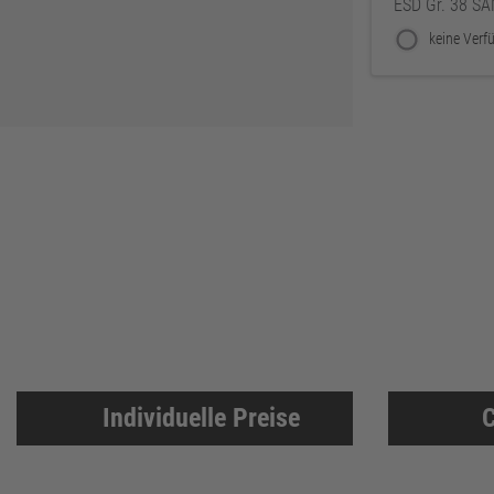
ESD Gr. 38 S
ThyssenKrupp
79
RUNNEX
78
DeWALT
74
Gutmann Bausysteme
71
EDE
70
Peder Nielsen Beslagfabrik
69
HECO
69
SANTOS
68
Silberspeer
65
MIRKA
65
BS Rollen
63
Facett
63
Individuelle Preise
C
Soudal
61
GEZE
61