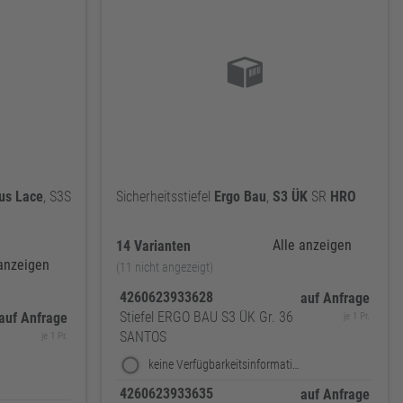
us
Lace
, S3S
Sicherheitsstiefel
Ergo
Bau
,
S3
ÜK
SR
HRO
Alle anzeigen
14 Varianten
 anzeigen
(11 nicht angezeigt)
4260623933628
auf Anfrage
Stiefel ERGO BAU S3 ÜK Gr. 36
auf Anfrage
je 1 Pr.
SANTOS
je 1 Pr.
keine Verfügbarkeitsinformationen
4260623933635
auf Anfrage