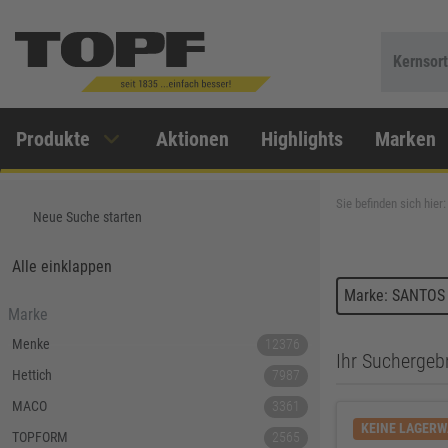
Kernsor
Produkte
Aktionen
Highlights
Marken
Sie befinden sich hier:
Neue Suche starten
Alle einklappen
Marke: SANTOS
Marke
Menke
12376
Ihr Suchergebn
Hettich
7987
MACO
3361
KEINE LAGER
TOPFORM
2565