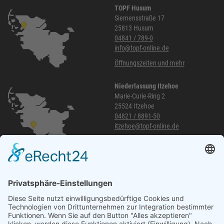
TOPF Husum
Siemensstraße 17
25813 Husum
04841 / 789-0
info@topf-online.de
Öffnungszeiten und mehr
Niederlassung Itzehoe
Marie-Curie-Ring 2
25524 Itzehoe
04821 / 8891-50
itzehoe@topf-online.de
Öffnungszeiten und mehr
Niederlassung Glinde
Am alten Lokschuppen 9
21509 Glinde
040 / 21 04 04 04-04
glinde@topf-online.de
Öffnungszeiten und mehr