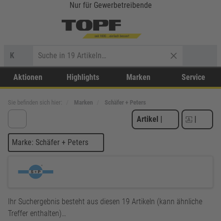
Nur für Gewerbetreibende
K
Aktionen
Highlights
Marken
Service
Sie befinden sich hier:
Marken
Schäfer + Peters
Artikel
|
|
Marke: Schäfer + Peters
Ihr Suchergebnis besteht aus diesen 19 Artikeln (kann ähnliche
Treffer enthalten)…