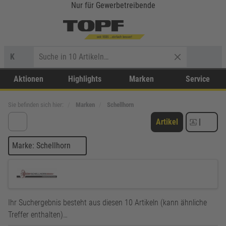
Nur für Gewerbetreibende
K
Aktionen
Highlights
Marken
Service
Sie befinden sich hier:
Marken
Schellhorn
Artikel
|
Marke: Schellhorn
Ihr Suchergebnis besteht aus diesen 10 Artikeln (kann ähnliche
Treffer enthalten)…