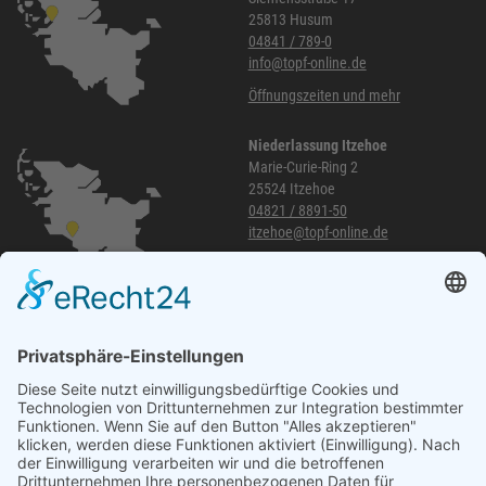
25813 Husum
04841 / 789-0
info@topf-online.de
Öffnungszeiten und mehr
Niederlassung Itzehoe
Marie-Curie-Ring 2
25524 Itzehoe
04821 / 8891-50
itzehoe@topf-online.de
Öffnungszeiten und mehr
Niederlassung Glinde
Am alten Lokschuppen 9
21509 Glinde
040 / 21 04 04 04-04
glinde@topf-online.de
Öffnungszeiten und mehr