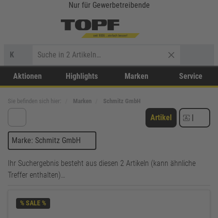
Nur für Gewerbetreibende
K
Aktionen
Highlights
Marken
Service
Sie befinden sich hier:
Marken
Schmitz GmbH
Artikel
|
Marke: Schmitz GmbH
Ihr Suchergebnis besteht aus diesen 2 Artikeln (kann ähnliche
Treffer enthalten)…
% SALE %