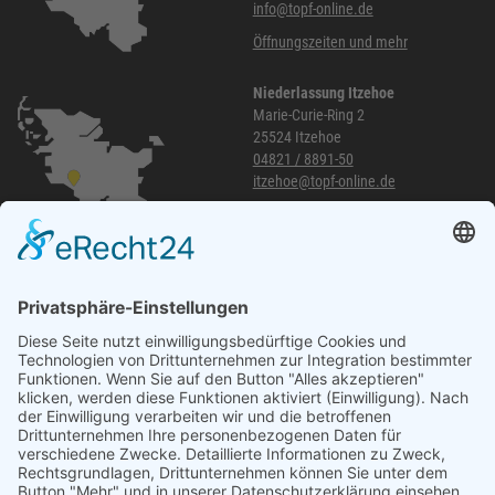
info@topf-online.de
Öffnungszeiten und mehr
Niederlassung Itzehoe
Marie-Curie-Ring 2
25524 Itzehoe
04821 / 8891-50
itzehoe@topf-online.de
Öffnungszeiten und mehr
Niederlassung Glinde
Am alten Lokschuppen 9
21509 Glinde
040 / 21 04 04 04-04
glinde@topf-online.de
Öffnungszeiten und mehr