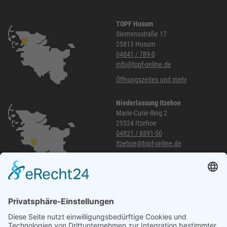
TOPF Husum
Siemensstraße 17
25813 Husum
04841 / 789-0
info@topf-online.de
Öffnungszeiten und mehr
Niederlassung Itzehoe
Marie-Curie-Ring 2
25524 Itzehoe
04821 / 8891-50
itzehoe@topf-online.de
Öffnungszeiten und mehr
Niederlassung Glinde
Am alten Lokschuppen 9
21509 Glinde
040 / 21 04 04 04-04
glinde@topf-online.de