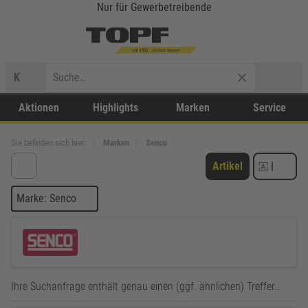
Nur für Gewerbetreibende
K
Aktionen
Highlights
Marken
Service
Sie befinden sich hier:
Marken
Senco
Artikel
|
Marke: Senco
Ihre Suchanfrage enthält genau einen (ggf. ähnlichen) Treffer…