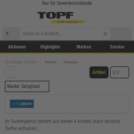
Nur für Gewerbetreibende
K
Aktionen
Highlights
Marken
Service
Sie befinden sich hier:
Marken
Setaplast
Artikel
|
Marke: Setaplast
Ihr Suchergebnis besteht aus diesen 4 Artikeln (kann ähnliche
Treffer enthalten)…