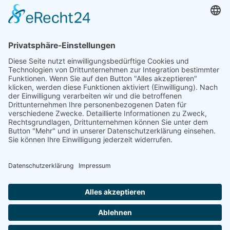
Öffnungszeiten und mehr
Niederlassung Glinde
Am alten Lokschuppen 9
21509 Glinde
040 / 21 04 04 04-04
glinde@topf-online.de
Öffnungszeiten und mehr
Impressum
AGB
Datenschutzerklärung
Desktop-Version