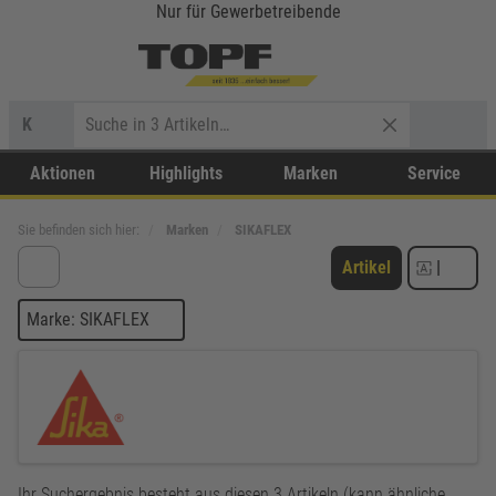
Nur für Gewerbetreibende
K
Aktionen
Highlights
Marken
Service
Sie befinden sich hier:
Marken
SIKAFLEX
Artikel
|
Marke: SIKAFLEX
Ihr Suchergebnis besteht aus diesen 3 Artikeln (kann ähnliche