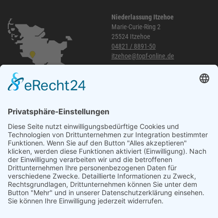
Niederlassung Itzehoe
Marie-Curie-Ring 2
25524 Itzehoe
04821 / 8891-50
itzehoe@topf-online.de
Öffnungszeiten und mehr
Niederlassung Glinde
Am alten Lokschuppen 9
21509 Glinde
040 / 21 04 04 04-04
glinde@topf-online.de
Öffnungszeiten und mehr