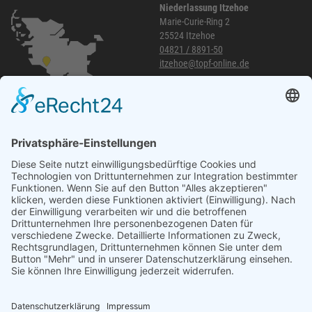
Niederlassung Itzehoe
Marie-Curie-Ring 2
25524 Itzehoe
04821 / 8891-50
itzehoe@topf-online.de
Öffnungszeiten und mehr
Niederlassung Glinde
Am alten Lokschuppen 9
21509 Glinde
040 / 21 04 04 04-04
glinde@topf-online.de
Öffnungszeiten und mehr