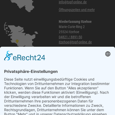
info@topf-online.de
Öffnungszeiten und mehr
Niederlassung Itzehoe
Marie-Curie-Ring 2
25524 Itzehoe
04821 / 8891-50
itzehoe@topf-online.de
Öffnungszeiten und mehr
Niederlassung Glinde
Am alten Lokschuppen 9
21509 Glinde
040 / 21 04 04 04-04
glinde@topf-online.de
Öffnungszeiten und mehr