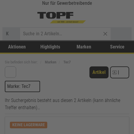
Nur für Gewerbetreibende
K
Aktionen
Highlights
Marken
Service
Sie befinden sich hier:
Marken
Tec7
Artikel
|
Marke: Tec7
Ihr Suchergebnis besteht aus diesen 2 Artikeln (kann ähnliche
Treffer enthalten)…
KEINE LAGERWARE