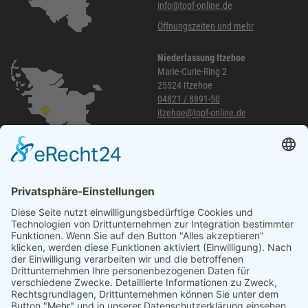
info@topf-online.de
Öffnungszeiten und mehr
Niederlassung Itzehoe
Marie-Curie-Ring 2
25524 Itzehoe
04821 / 8891-50
itzehoe@topf-online.de
Öffnungszeiten und mehr
Niederlassung Glinde
Am alten Lokschuppen 9
21509 Glinde
040 / 21 04 04 04-04
glinde@topf-online.de
Öffnungszeiten und mehr