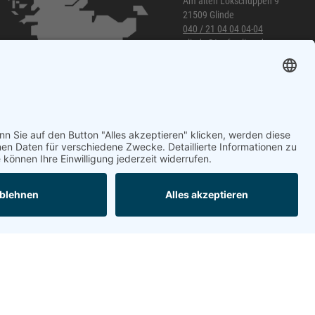
Am alten Lokschuppen 9
21509 Glinde
040 / 21 04 04 04-04
glinde@topf-online.de
Öffnungszeiten und mehr