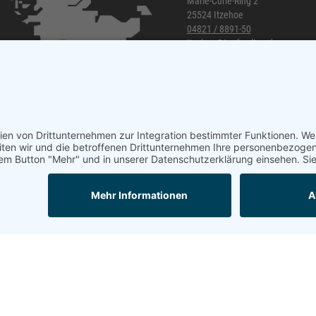
Marie-Curie-Ring 2
25524 Itzehoe
04821 / 8891-50
itzehoe@topf-online.de
Öffnungszeiten und mehr
Mail
Anrufen
Impressum
AGB
Datenschutzerklärung
Mobil-Version