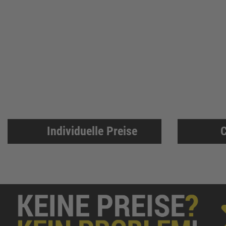
DELWO
325
Snickers
319
BKS
307
Bosch Professional
286
Festool
225
KFV
224
SPAX
221
Makita
219
Individuelle Preise
C
FORTIS
207
Solid Gear
206
FORTIS Elements
192
Dresselhaus
188
Klaus-R. Falk GmbH Schleifmittel
174
U-Power
168