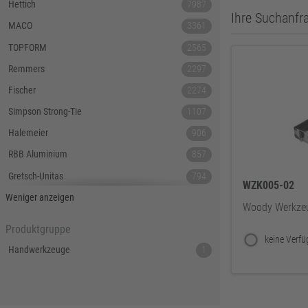
Hettich
7987
Ihre Suchanfra
MACO
3361
TOPFORM
2565
Remmers
2297
Fischer
2274
Simpson Strong-Tie
1107
Halemeier
906
RBB Aluminium
857
Gretsch-Unitas
794
WZK005-02
Tecnamic
546
Weniger anzeigen
Woody Werkzeug
SIEGENIA
535
Produktgruppe
Dauby
447
Handwerkzeuge
1
Hoppe
379
Lamello
367
Reyher
343