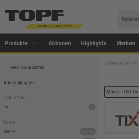
Kernsor
Produkte
Aktionen
Highlights
Marken
Sie befinden sich hier:
Neue Suche starten
Alle einklappen
Marke: TIXIT Be
Lagerartikel
Ja
1
Marke
Menke
12376