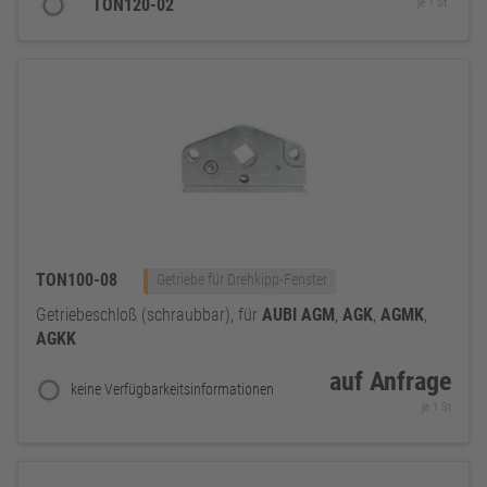
TON120-02
je 1 St
TON100-08
Getriebe für Drehkipp-Fenster
Getriebeschloß (schraubbar), für
AUBI
AGM
,
AGK
,
AGMK
,
AGKK
auf Anfrage
keine Verfügbarkeitsinformationen
je 1 St