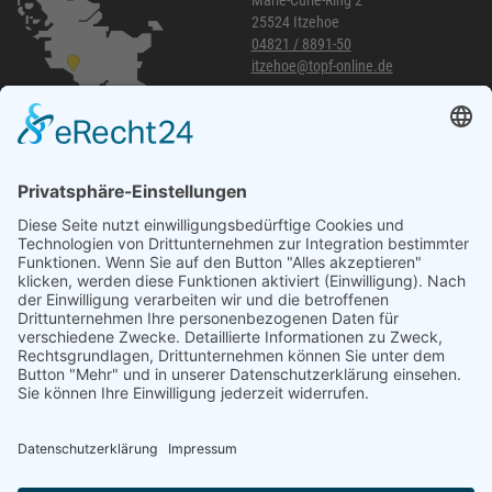
Marie-Curie-Ring 2
25524 Itzehoe
04821 / 8891-50
itzehoe@topf-online.de
Öffnungszeiten und mehr
Niederlassung Glinde
Am alten Lokschuppen 9
21509 Glinde
040 / 21 04 04 04-04
glinde@topf-online.de
Öffnungszeiten und mehr
Impressum
AGB
Datenschutzerklärung