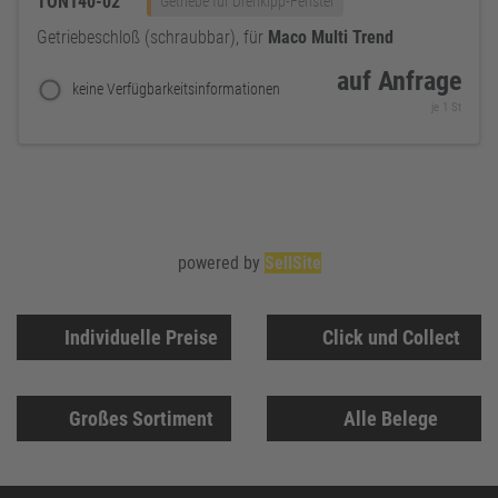
TON140-02
Getriebe für Drehkipp-Fenster
Getriebeschloß (schraubbar), für
Maco
Multi
Trend
auf Anfrage
keine Verfügbarkeitsinformationen
je 1 St
powered by
SellSite
Individuelle Preise
Click und Collect
Großes Sortiment
Alle Belege