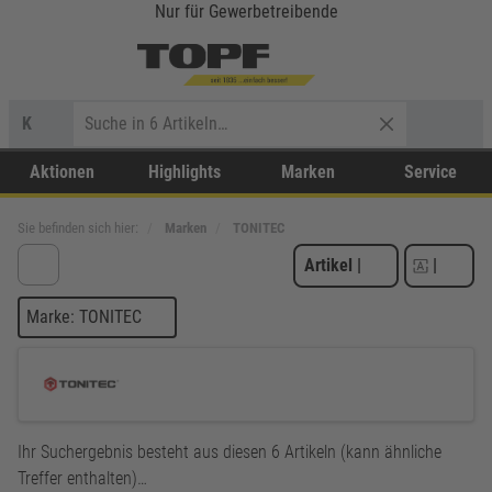
Nur für Gewerbetreibende
K
Aktionen
Highlights
Marken
Service
Sie befinden sich hier:
Marken
TONITEC
Artikel
|
|
Marke: TONITEC
Ihr Suchergebnis besteht aus diesen 6 Artikeln (kann ähnliche
Treffer enthalten)…