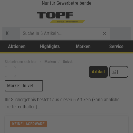
Nur für Gewerbetreibende
K
Aktionen
Highlights
Marken
Service
Sie befinden sich hier:
Marken
Univet
Artikel
|
Marke: Univet
Ihr Suchergebnis besteht aus diesen 6 Artikeln (kann ähnliche
Treffer enthalten)…
KEINE LAGERWARE