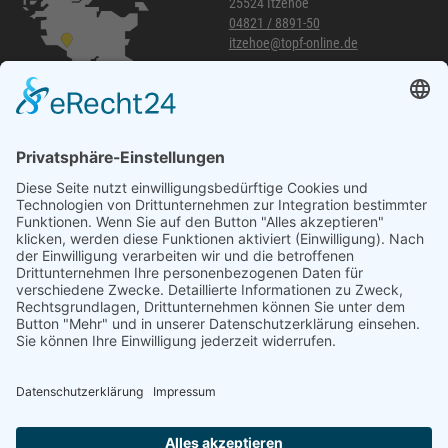
25524 Itzehoe
04821 / 8891-50
itzehoe@topf-online.de
Öffnungszeiten und mehr
Niederlassung Glinde
Am alten Lokschuppen 9
21509 Glinde
040 / 21 04 04 04-04
glinde@topf-online.de
Öffnungszeiten und mehr
Impressum
AGB
Datenschutzerklärung