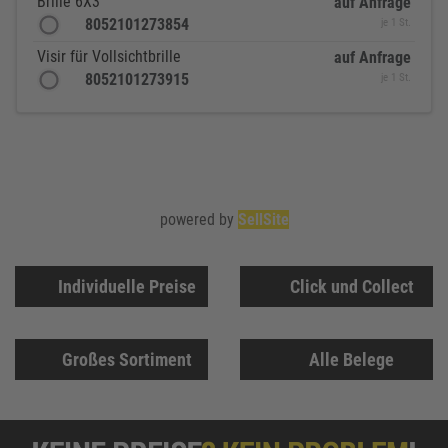
Brille 6X3
auf Anfrage
8052101273854
je 1 St.
Visir für Vollsichtbrille
auf Anfrage
8052101273915
je 1 St.
powered by
SellSite
Individuelle Preise
Click und Collect
Großes Sortiment
Alle Belege