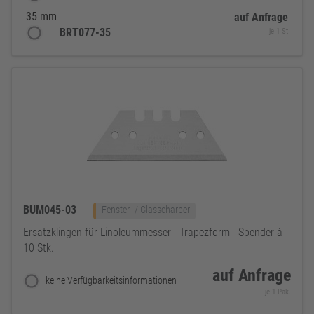
35 mm
auf Anfrage
BRT077-35
je 1 St
BUM045-03
Fenster- / Glasscharber
Ersatzklingen für Linoleummesser - Trapezform - Spender à
10 Stk.
auf Anfrage
keine Verfügbarkeitsinformationen
je 1 Pak.