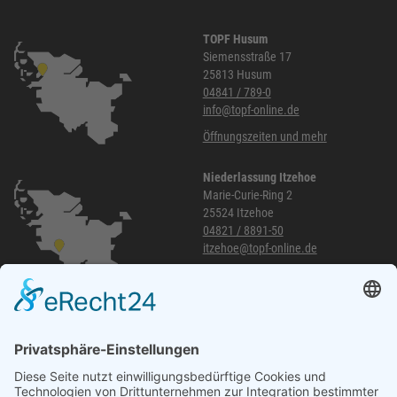
TOPF Husum
Siemensstraße 17
25813 Husum
04841 / 789-0
info@topf-online.de
Öffnungszeiten und mehr
Niederlassung Itzehoe
Marie-Curie-Ring 2
25524 Itzehoe
04821 / 8891-50
itzehoe@topf-online.de
Öffnungszeiten und mehr
Niederlassung Glinde
Am alten Lokschuppen 9
21509 Glinde
040 / 21 04 04 04-04
glinde@topf-online.de