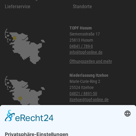
Lieferservice
Standorte
TOPF Husum
Siemensstraße 17
25813 Husum
04841 / 789-0
info@topf-online.de
Öffnungszeiten und mehr
Niederlassung Itzehoe
Marie-Curie-Ring 2
25524 Itzehoe
04821 / 8891-50
itzehoe@topf-online.de
Öffnungszeiten und mehr
Niederlassung Glinde
Am alten Lokschuppen 9
21509 Glinde