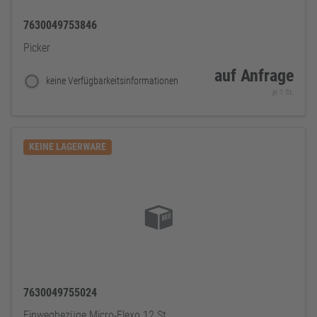
7630049753846
Picker
auf Anfrage
keine Verfügbarkeitsinformationen
je 1 St.
KEINE LAGERWARE
7630049755024
Einwegbezüge Micro-Flexo 12 St.