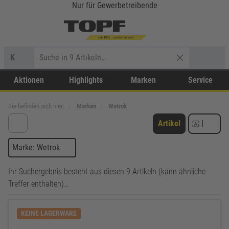
Nur für Gewerbetreibende
K
Aktionen
Highlights
Marken
Service
Sie befinden sich hier:
Marken
Wetrok
Artikel
|
Marke: Wetrok
Ihr Suchergebnis besteht aus diesen 9 Artikeln (kann ähnliche
Treffer enthalten)…
KEINE LAGERWARE