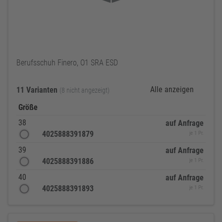
Berufsschuh Finero, O1 SRA ESD
Alle anzeigen
11 Varianten
(8 nicht angezeigt)
Größe
38
auf Anfrage
4025888391879
je 1 Pr.
39
auf Anfrage
4025888391886
je 1 Pr.
40
auf Anfrage
4025888391893
je 1 Pr.