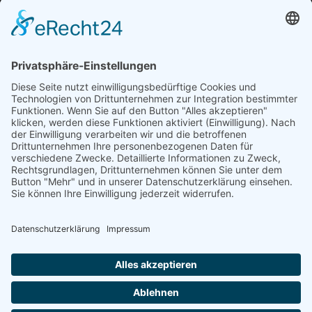
Öffnungszeiten und mehr
Niederlassung Glinde
Am alten Lokschuppen 9
21509 Glinde
040 / 21 04 04 04-04
glinde@topf-online.de
Öffnungszeiten und mehr
Impressum
AGB
Datenschutzerklärung
Desktop-Version