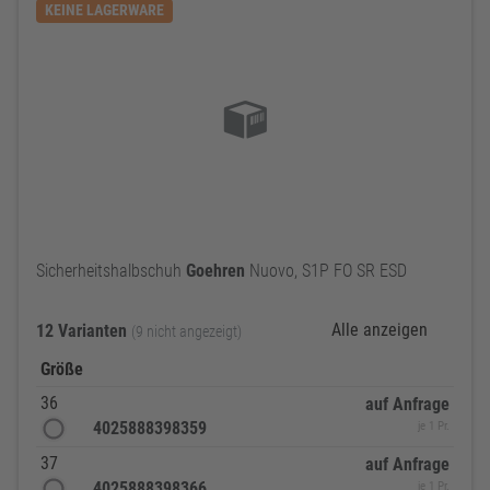
KEINE LAGERWARE
Sicherheitshalbschuh
Goehren
Nuovo, S1P FO SR ESD
Alle anzeigen
12 Varianten
(9 nicht angezeigt)
Größe
36
auf Anfrage
4025888398359
je 1 Pr.
37
auf Anfrage
4025888398366
je 1 Pr.