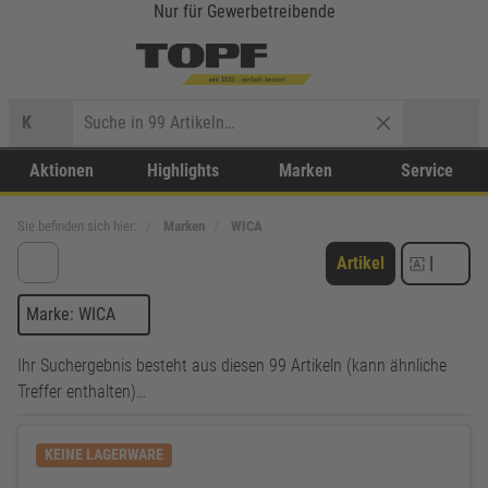
Nur für Gewerbetreibende
K
Aktionen
Highlights
Marken
Service
Sie befinden sich hier:
Marken
WICA
Artikel
|
Marke: WICA
Ihr Suchergebnis besteht aus diesen 99 Artikeln (kann ähnliche
Treffer enthalten)…
KEINE LAGERWARE