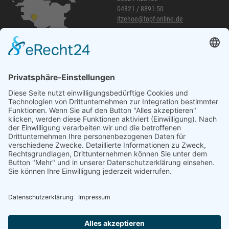
04821 / 8891-50
itzehoe@topf-online.de
Öffnungszeiten und mehr
Niederlassung Glinde
Am alten Lokschuppen 9
21509 Glinde
040 / 21 04 04 04-04
glinde@topf-online.de
Öffnungszeiten und mehr
Impressum
AGB
Datenschutzerklärung