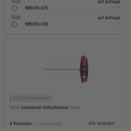
TX25
auf Anfrage
IMB030-025
je 1 St
TX30
auf Anfrage
IMB030-030
je 1 St
Inbus-Schraubendreher
WIHA
Sechskant-Stiftschlüssel
Inbus
Alle anzeigen
4 Varianten
(1 nicht angezeigt)