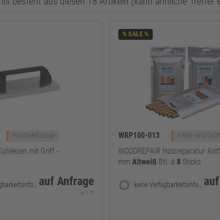
is besteht aus diesen 18 Artikeln (kann ähnliche Treffer 
% SALE %
WRP100-013
Handwerkzeuge
Klebe- und Dich
leisen mit Griff -
WOODREPAIR Holzreparatur Astf
mm
Altweiß
Btl. á
8
Sticks
auf Anfrage
auf
keine Verfügbarkeitsinformationen
keine Verfügbarkeitsinformationen
je 1 St