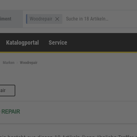
timent
Woodrepair
Katalogportal
Service
Marken
Woodrepair
air