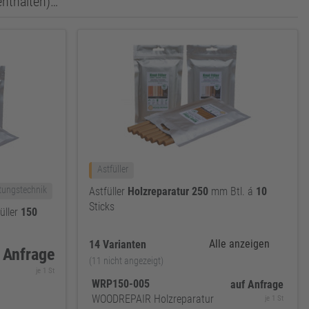
enthalten)…
Astfüller
tungstechnik
Astfüller
Holzreparatur
250
mm Btl. á
10
Sticks
üller
150
Alle anzeigen
14 Varianten
 Anfrage
(11 nicht angezeigt)
je 1 St
WRP150-005
auf Anfrage
WOODREPAIR Holzreparatur
je 1 St