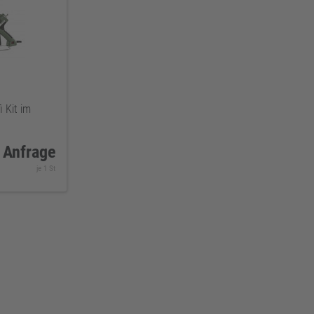
 Kit im
 Anfrage
je 1 St