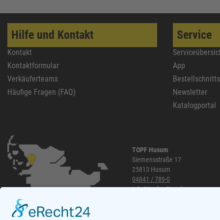
Soudal
61
GEZE
61
Hilfe und Kontakt
Service
REICH
60
Kontakt
Serviceübersic
Sikkens
58
Kontaktformular
App
Ejendals
58
Verkäuferteams
Bestellschnitt
ATG
57
Häufige Fragen (FAQ)
Newsletter
Lienemann
54
Katalogportal
HSI
54
EIKO
50
Alfer Aluminium
49
TOPF Husum
Siemensstraße 17
Tesa
49
25813 Husum
04841 / 789-0
Bessey
48
info@topf-online.de
Reebok
47
Öffnungszeiten und mehr
JUNIE
47