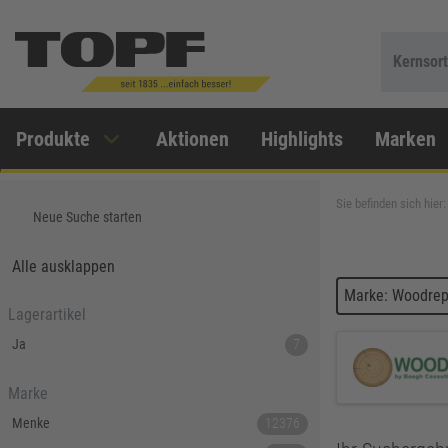
Kernsor
Produkte
Aktionen
Highlights
Marken
Sie befinden sich hier:
Neue Suche starten
Alle ausklappen
Marke: Woodrep
Lagerartikel
Ja
7
Marke
Menke
12376