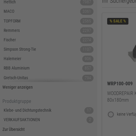
Ihr Suchergebn
Hettich
7987
MACO
3361
TOPFORM
2565
% SALE %
Remmers
2297
Fischer
2274
Simpson Strong-Tie
1107
Halemeier
906
RBB Aluminium
857
Gretsch-Unitas
794
WRP100-009
Tecnamic
546
Weniger anzeigen
WOODREPAIR Küh
SIEGENIA
535
80x180mm
Produktgruppe
Dauby
447
Klebe- und Dichtungstechnik
17
Hoppe
379
VERKAUFSAKTIONEN
2
Lamello
367
Zur Übersicht
Reyher
343