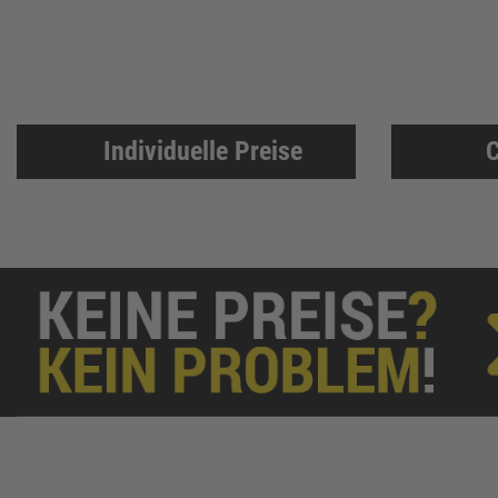
Zweihorn
86
EuroTec
85
Mafell
80
ThyssenKrupp
79
RUNNEX
78
Individuelle Preise
C
DeWALT
74
Gutmann Bausysteme
71
EDE
70
Peder Nielsen Beslagfabrik
69
HECO
69
SANTOS
68
Silberspeer
65
MIRKA
65
BS Rollen
63
Facett
63