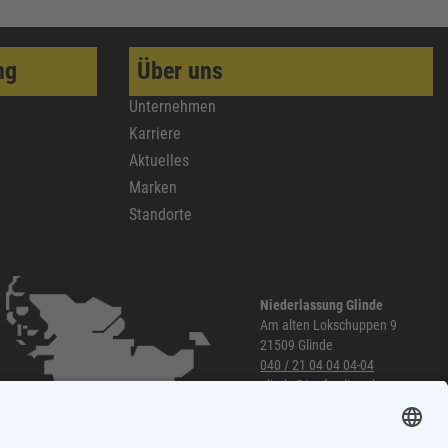
ng
Über uns
Unternehmen
Karriere
Aktuelles
Marken
Standorte
Niederlassung Glinde
Am alten Lokschuppen 9
21509 Glinde
040 / 21 04 04 04-04
glinde@topf-online.de
Öffnungszeiten und mehr