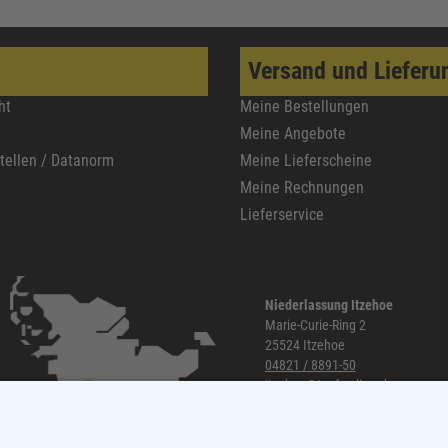
Versand und Lieferu
ht
Meine Bestellungen
Meine Angebote
stellen / Datanorm
Meine Lieferscheine
Meine Rechnungen
Lieferservice
Niederlassung Itzehoe
Marie-Curie-Ring 2
25524 Itzehoe
04821 / 8891-50
itzehoe@topf-online.de
Öffnungszeiten und mehr