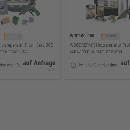
WRP100-050
Astfüller
Astfüller
lzreparatur Plus+ Satz BCD
WOODREPAIR Holzreparatur Profi
und Pistole 220V
schwarzen Kunststoff-Koffer
auf Anfrage
auf
keine Verfügbarkeitsinformationen
keine Verfügbarkeitsinformationen
je 1 St