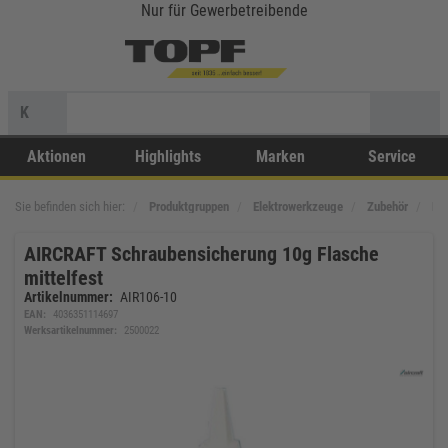
Nur für Gewerbetreibende
K
Aktionen
Highlights
Marken
Service
Sie befinden sich hier:
Produktgruppen
Elektrowerkzeuge
Zubehör
Dr
AIRCRAFT Schraubensicherung 10g Flasche
mittelfest
Artikelnummer:
AIR106-10
EAN:
4036351114697
Werksartikelnummer:
2500022