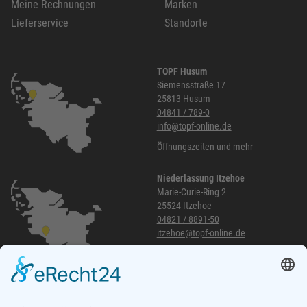
Meine Rechnungen
Marken
Lieferservice
Standorte
TOPF Husum
Siemensstraße 17
25813 Husum
04841 / 789-0
info@topf-online.de
Öffnungszeiten und mehr
Niederlassung Itzehoe
Marie-Curie-Ring 2
25524 Itzehoe
04821 / 8891-50
itzehoe@topf-online.de
Öffnungszeiten und mehr
Niederlassung Glinde
Am alten Lokschuppen 9