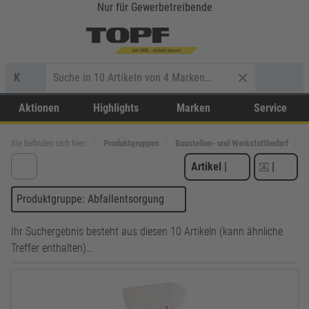
Nur für Gewerbetreibende
K
Aktionen
Highlights
Marken
Service
Sie befinden sich hier:
Produktgruppen
Baustellen- und Werkstattbedarf
A
Artikel
|
|
Produktgruppe: Abfallentsorgung
Ihr Suchergebnis besteht aus diesen 10 Artikeln (kann ähnliche
Treffer enthalten)…