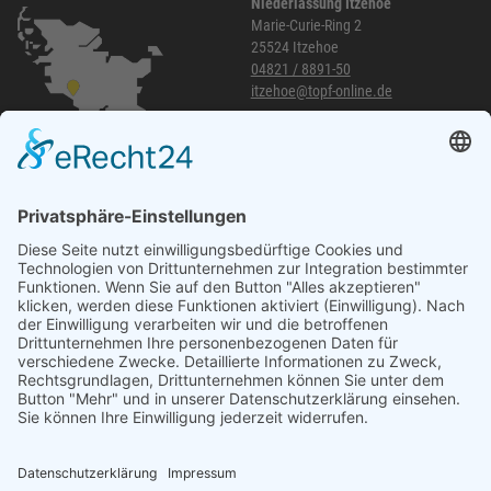
Niederlassung Itzehoe
Marie-Curie-Ring 2
25524 Itzehoe
04821 / 8891-50
itzehoe@topf-online.de
Öffnungszeiten und mehr
Niederlassung Glinde
Am alten Lokschuppen 9
21509 Glinde
040 / 21 04 04 04-04
glinde@topf-online.de
Öffnungszeiten und mehr