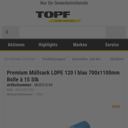
Nur für Gewerbetreibende
K
Aktionen
Highlights
Marken
Service
Sie befinden sich hier:
Produktgruppen
Baustellen- und We…
Abfallentso
Premium Müllsack LDPE 120 l blau 700x1100mm
Rolle à 15 Stk
Artikelnummer:
MUE010-08
EAN:
4001553711302
Werksartikelnummer:
10065