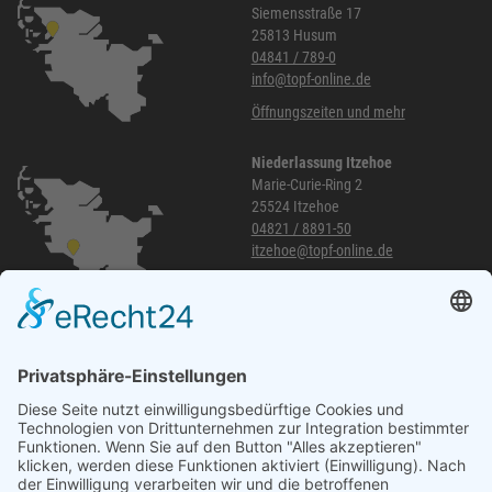
Siemensstraße 17
25813 Husum
04841 / 789-0
info@topf-online.de
Öffnungszeiten und mehr
Niederlassung Itzehoe
Marie-Curie-Ring 2
25524 Itzehoe
04821 / 8891-50
itzehoe@topf-online.de
Öffnungszeiten und mehr
Niederlassung Glinde
Am alten Lokschuppen 9
21509 Glinde
040 / 21 04 04 04-04
glinde@topf-online.de
Öffnungszeiten und mehr