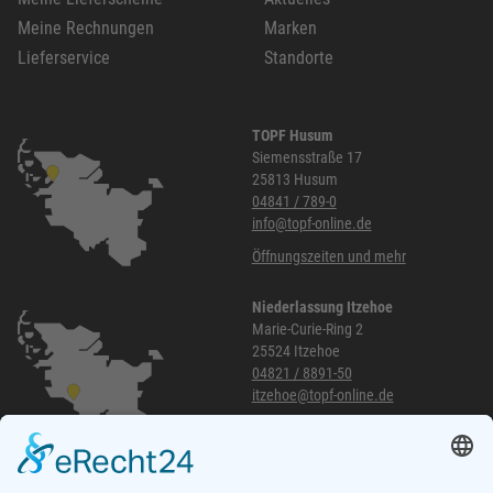
Meine Rechnungen
Marken
Lieferservice
Standorte
TOPF Husum
Siemensstraße 17
25813 Husum
04841 / 789-0
info@topf-online.de
Öffnungszeiten und mehr
Niederlassung Itzehoe
Marie-Curie-Ring 2
25524 Itzehoe
04821 / 8891-50
itzehoe@topf-online.de
Öffnungszeiten und mehr
Niederlassung Glinde