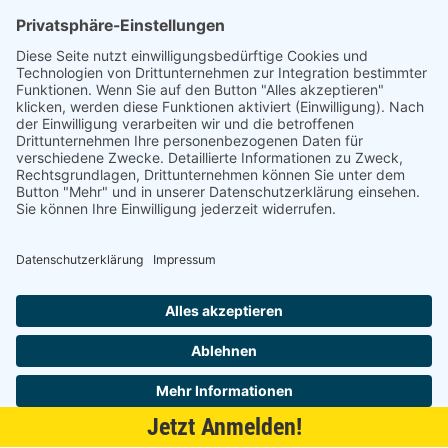
Am alten Lokschuppen 9
21509 Glinde
040 / 21 04 04 04-04
glinde@topf-online.de
Öffnungszeiten und mehr
Impressum
AGB
Datenschutzerklärung
Desktop-Version
Jetzt Anmelden!