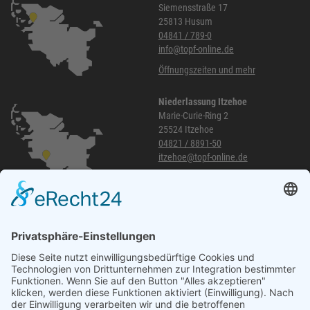
Siemensstraße 17
25813 Husum
04841 / 789-0
info@topf-online.de
Öffnungszeiten und mehr
Niederlassung Itzehoe
Marie-Curie-Ring 2
25524 Itzehoe
04821 / 8891-50
itzehoe@topf-online.de
Öffnungszeiten und mehr
Niederlassung Glinde
Am alten Lokschuppen 9
21509 Glinde
040 / 21 04 04 04-04
glinde@topf-online.de
Öffnungszeiten und mehr