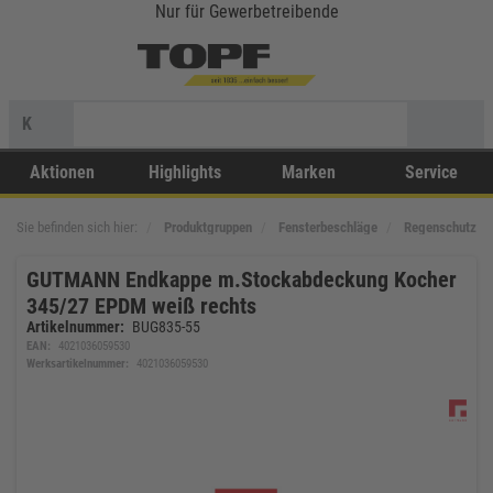
Nur für Gewerbetreibende
K
Aktionen
Highlights
Marken
Service
Sie befinden sich hier:
Produktgruppen
Fensterbeschläge
Regenschutzsc
GUTMANN Endkappe m.Stockabdeckung Kocher
345/27 EPDM weiß rechts
Artikelnummer:
BUG835-55
EAN:
4021036059530
Werksartikelnummer:
4021036059530