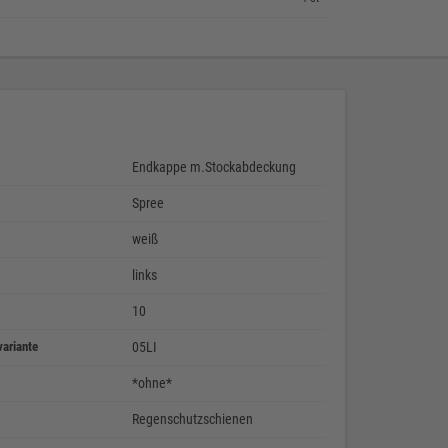
Endkappe m.Stockabdeckung
Spree
weiß
links
10
variante
05LI
*ohne*
Regenschutzschienen