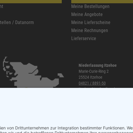
ht
Meine Bestellungen
Meine Angebote
stellen / Datanorm
Meine Lieferscheine
Meine Rechnungen
Lieferservice
Niederlassung Itzehoe
Marie-Curie-Ring 2
25524 Itzehoe
04821 / 8891-50
itzehoe@topf-online.de
Öffnungszeiten und mehr