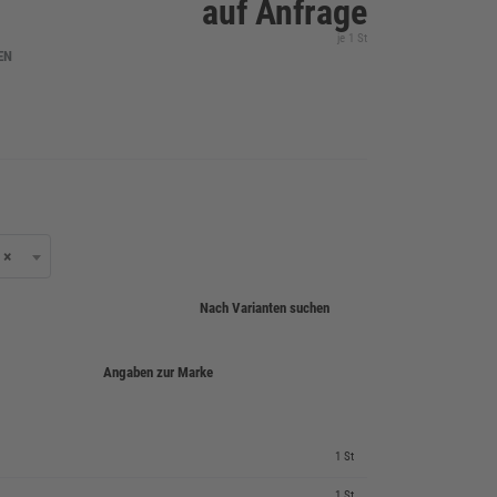
auf Anfrage
je 1 St
EN
×
Nach Varianten suchen
Angaben zur Marke
1 St
1 St