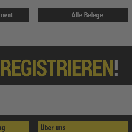
iment
Alle Belege
ng
Über uns