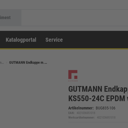
timent
Katalogportal
Service
en…
GUTMANN Endkappe m.…
GUTMANN Endkapp
KS550-24C EPDM w
Artikelnummer:
BUG835-106
EAN:
4021036951018
Werksartikelnummer:
4021036951018