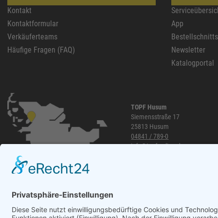
Kontakt
Serviceübersic
Kontaktformular
App
Verkäuferteams
Bestellschnitt
Häufige Fragen (FAQ)
Newsletter
Katalogportal
TOPF Husum
Siemensstraße 17
25813 Husum
04841 / 789-0
info@topf-online.de
Öffnungszeiten und mehr