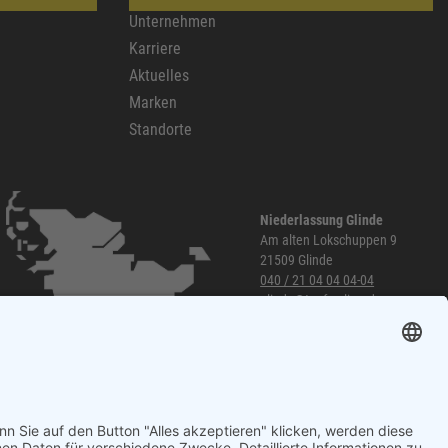
Unternehmen
Karriere
Aktuelles
Marken
Standorte
Niederlassung Glinde
Am alten Lokschuppen 9
21509 Glinde
040 / 21 04 04 04-04
glinde@topf-online.de
Öffnungszeiten und mehr