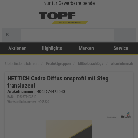
Nur für Gewerbetreibende
K
Aktionen
Highlights
Marken
Service
Sie befinden sich hier:
Produktgruppen
Möbelbeschläge
Aluminiumrahme
HETTICH Cadro Diffusionsprofil mit Steg
transluzent
Artikelnummer:
4063674423540
EAN:
4063674423540
Werksartikelnummer:
9298820