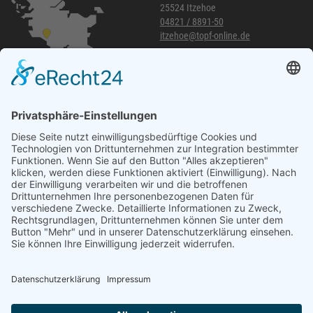
25524 Itzehoe
04821 / 8891-50
itzehoe@topf-online.de
Öffnungszeiten und mehr
Niederlassung Glinde
Am alten Lokschuppen 9
21509 Glinde
040 / 21 04 04 04-04
glinde@topf-online.de
Öffnungszeiten und mehr
Impressum
AGB
Datenschutzerklärung