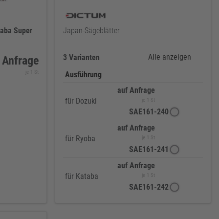
taba
Super
Japan-Sägeblätter
Alle anzeigen
3 Varianten
 Anfrage
je 1 St
Ausführung
auf Anfrage
für Dozuki
je 1 St
SAE161-240
auf Anfrage
für Ryoba
je 1 St
SAE161-241
auf Anfrage
für Kataba
je 1 St
SAE161-242