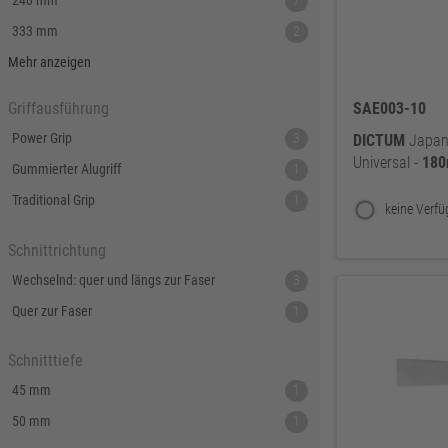
240 mm
7
333 mm
2
600 mm
1
Mehr anzeigen
SAE003-10
Griffausführung
Power Grip
3
DICTUM
Japan-
Universal -
18
Gummierter Alugriff
1
Traditional Grip
1
Schnittrichtung
Wechselnd: quer und längs zur Faser
3
Quer zur Faser
1
Schnitttiefe
45 mm
1
50 mm
1