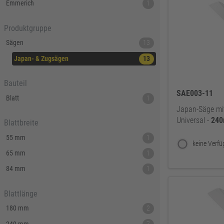
Emmerich
1
Produktgruppe
Sägen
13
Japan- & Zugsägen
13
Bauteil
SAE003-11
Blatt
1
Japan-Säge mit
Universal -
24
Blattbreite
55 mm
1
65 mm
1
84 mm
1
Blattlänge
180 mm
2