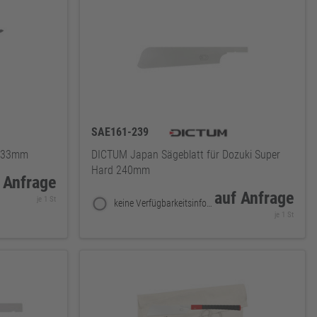
SAE161-239
 333mm
DICTUM Japan Sägeblatt für Dozuki Super
Hard 240mm
 Anfrage
auf Anfrage
je 1 St
keine Verfügbarkeitsinformationen
je 1 St