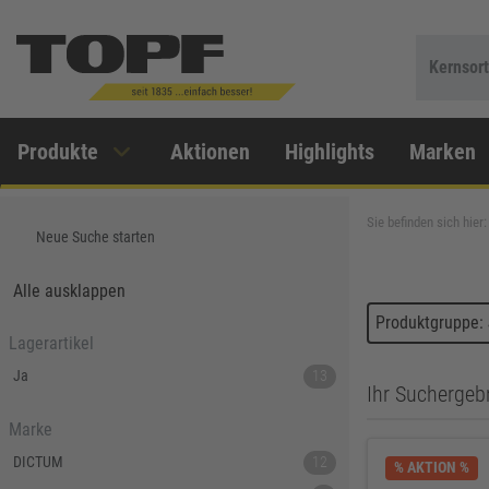
Kernsor
Produkte
Aktionen
Highlights
Marken
Sie befinden sich hier:
Neue Suche starten
Alle ausklappen
Produktgruppe:
Lagerartikel
Ja
13
Ihr Suchergebn
Marke
DICTUM
12
% AKTION %