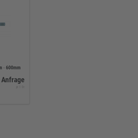
n
-
600mm
 Anfrage
je 1 St