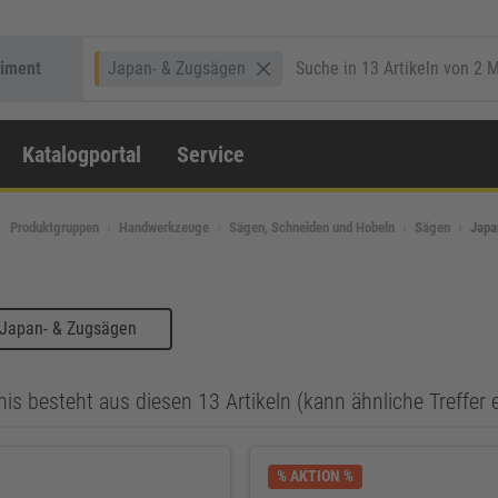
timent
Japan- & Zugsägen
Katalogportal
Service
Produktgruppen
Handwerkzeuge
Sägen, Schneiden und Hobeln
Sägen
Japa
 Japan- & Zugsägen
is besteht aus diesen 13 Artikeln (kann ähnliche Treffer 
% AKTION %