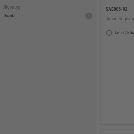
Sägentyp
SAE003-02
Dozuki
1
Japan-Säge m