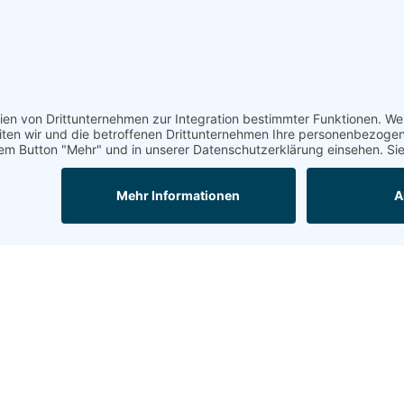
itzehoe@topf-online.de
Öffnungszeiten und mehr
Mail
Anrufen
Impressum
AGB
Datenschutzerklärung
Mobil-Version
powered by
SellSite