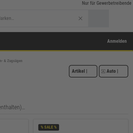
Nur für Gewerbetreibende
Anmelden
n- & Zugsägen
Artikel
|
Auto
|
enthalten)…
% SALE %