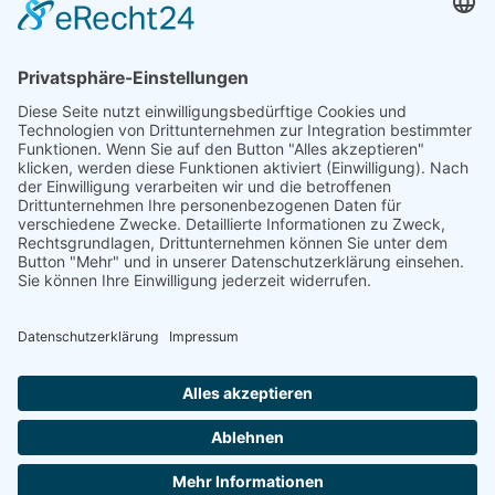
Niederlassung Glinde
Am alten Lokschuppen 9
21509 Glinde
040 / 21 04 04 04-04
glinde@topf-online.de
Öffnungszeiten und mehr
Impressum
AGB
Datenschutzerklärung
Desktop-Version