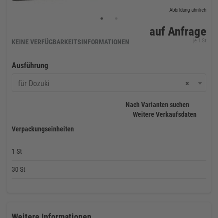
Abbildung ähnlich
auf Anfrage
je 1 St
KEINE VERFÜGBARKEITSINFORMATIONEN
Ausführung
für Dozuki
×
Nach Varianten suchen
Weitere Verkaufsdaten
Verpackungseinheiten
1 St
30 St
Weitere Informationen