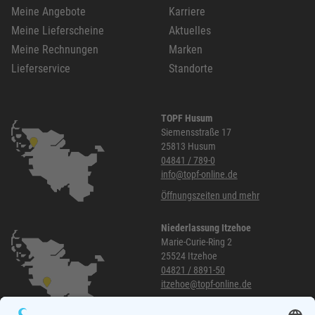
Meine Angebote
Karriere
Meine Lieferscheine
Aktuelles
Meine Rechnungen
Marken
Lieferservice
Standorte
TOPF Husum
Siemensstraße 17
25813 Husum
04841 / 789-0
info@topf-online.de
Öffnungszeiten und mehr
Niederlassung Itzehoe
Marie-Curie-Ring 2
25524 Itzehoe
04821 / 8891-50
itzehoe@topf-online.de
Öffnungszeiten und mehr