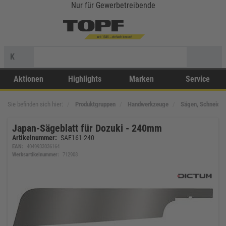
Nur für Gewerbetreibende
K
Aktionen
Highlights
Marken
Service
Sie befinden sich hier:
Produktgruppen
Handwerkzeuge
Sägen, Schneide
Japan-Sägeblatt für Dozuki - 240mm
Artikelnummer:
SAE161-240
EAN:
4049933036164
Werksartikelnummer:
712908