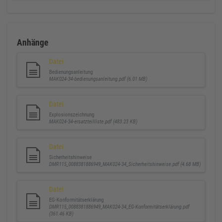
Anhänge
Datei
Bedienungsanleitung
MAK024-34-bedienungsanleitung.pdf (6.01 MB)
Datei
Explosionszeichnung
MAK024-34-ersatzteilliste.pdf (483.23 KB)
Datei
Sicherheitshinweise
DMR115_0088381886949_MAK024-34_Sicherheitshinweise.pdf (4.68 MB)
Datei
EG-Konformitätserklärung
DMR115_0088381886949_MAK024-34_EG-Konformitätserklärung.pdf
(361.46 KB)