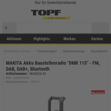
Nur für Gewerbetreibende
K
Aktionen
Highlights
Marken
Service
Sie befinden sich hier:
Produktgruppen
Elektrowerkzeuge
Spezialgeräte
MAKITA Akku Baustellenradio "DMR 115" - FM,
DAB, DAB+, Bluetooth
Artikelnummer:
MAK024-34
EAN:
0088381886949
Werksartikelnummer:
DMR115