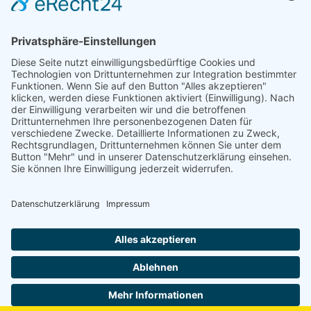
Niederlassung Glinde
Am alten Lokschuppen 9
21509 Glinde
040 / 21 04 04 04-04
glinde@topf-online.de
Öffnungszeiten und mehr
Impressum
AGB
Datenschutzerklärung
Desktop-Version