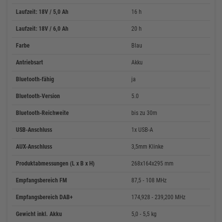
Laufzeit: 18V / 5,0 Ah
16 h
Laufzeit: 18V / 6,0 Ah
20 h
Farbe
Blau
Antriebsart
Akku
Bluetooth-fähig
ja
Bluetooth-Version
5.0
Bluetooth-Reichweite
bis zu 30m
USB-Anschluss
1x USB-A
AUX-Anschluss
3,5mm Klinke
Produktabmessungen (L x B x H)
268x164x295 mm
Empfangsbereich FM
87,5 - 108 MHz
Empfangsbereich DAB+
174,928 - 239,200 MHz
Gewicht inkl. Akku
5,0 - 5,5 kg