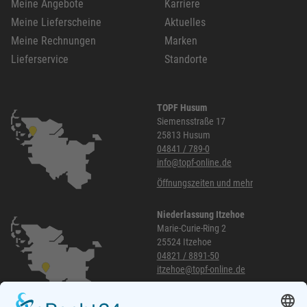
Meine Angebote
Karriere
Meine Lieferscheine
Aktuelles
Meine Rechnungen
Marken
Lieferservice
Standorte
TOPF Husum
Siemensstraße 17
25813 Husum
04841 / 789-0
info@topf-online.de
Öffnungszeiten und mehr
Niederlassung Itzehoe
Marie-Curie-Ring 2
25524 Itzehoe
04821 / 8891-50
itzehoe@topf-online.de
Öffnungszeiten und mehr