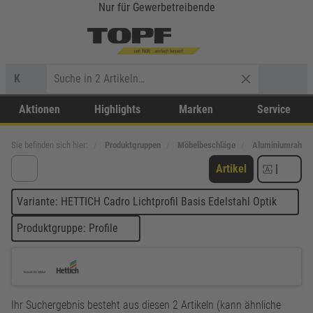
Nur für Gewerbetreibende
K
Aktionen
Highlights
Marken
Service
Sie befinden sich hier:
Produktgruppen
Möbelbeschläge
Aluminiumrahm
Artikel
|
Variante: HETTICH Cadro Lichtprofil Basis Edelstahl Optik
Produktgruppe: Profile
Ihr Suchergebnis besteht aus diesen 2 Artikeln (kann ähnliche