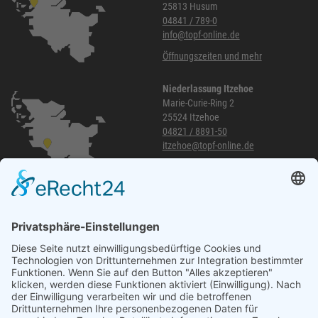
25813 Husum
04841 / 789-0
info@topf-online.de
Öffnungszeiten und mehr
Niederlassung Itzehoe
Marie-Curie-Ring 2
25524 Itzehoe
04821 / 8891-50
itzehoe@topf-online.de
Öffnungszeiten und mehr
Niederlassung Glinde
Am alten Lokschuppen 9
21509 Glinde
040 / 21 04 04 04-04
glinde@topf-online.de
Öffnungszeiten und mehr