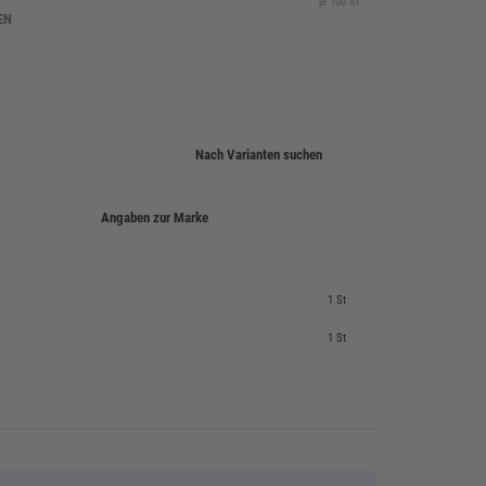
je 100 St
EN
Nach Varianten suchen
Angaben zur Marke
1 St
1 St