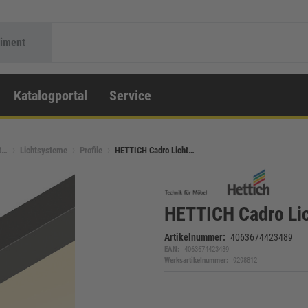
timent
Katalogportal
Service
t…
Lichtsysteme
Profile
HETTICH Cadro Licht…
HETTICH Cadro Lic
Artikelnummer:
4063674423489
EAN:
4063674423489
Werksartikelnummer:
9298812