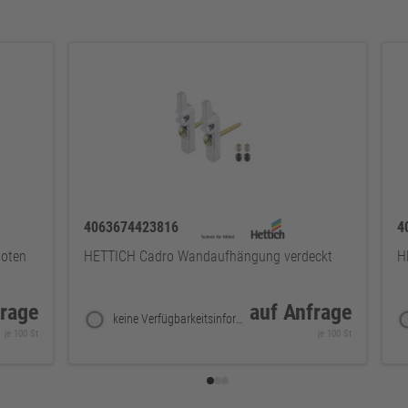
4063674423816
4
noten
HETTICH Cadro Wandaufhängung verdeckt
H
frage
auf Anfrage
keine Verfügbarkeitsinformationen
je 100 St
je 100 St