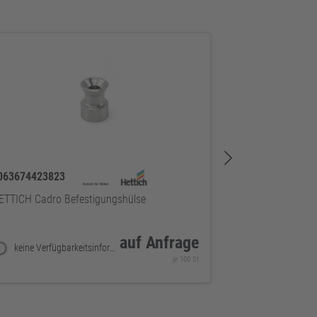
063674423823
4063674423830
ETTICH Cadro Befestigungshülse
HETTICH Cadro Pr
schwarz
auf Anfrage
keine Verfügbarkeitsinformationen
je 100 St