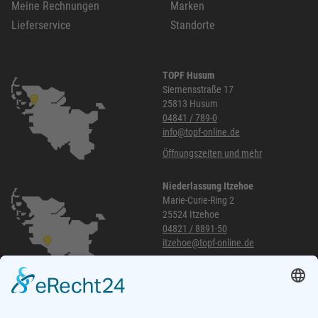
Meine Rechnungen
Marken
Lieferservice
Standorte
TOPF Husum
Siemensstraße 17
25813 Husum
04841 / 789-0
info@topf-online.de
Öffnungszeiten und mehr
Niederlassung Itzehoe
Marie-Curie-Ring 2
25524 Itzehoe
04821 / 8891-50
itzehoe@topf-online.de
Öffnungszeiten und mehr
Niederlassung Glinde
Am alten Lokschuppen 9