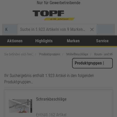
Nur für Gewerbetreibende
K
Aktionen
Highlights
Marken
Service
Sie befinden sich hier:
Produktgruppen
Möbelbeschläge
Raum- und Möbel
Produktgruppen
|
Ihr Suchergebnis enthält 1.923 Artikel in den folgenden
Produktgruppen…
Schrankbeschläge
Enthält 162 Artikel