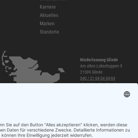
Karriere
Aktuelles
Marken
Standorte
Niederlassung Glinde
Am alten Lokschuppen 9
21509 Glinde
040 / 21 04 04 04-04
glinde@topf-online.de
Öffnungszeiten und mehr