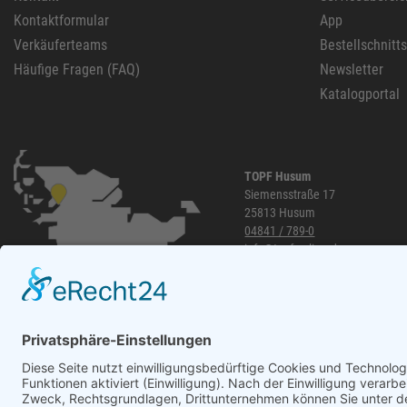
Kontaktformular
App
Verkäuferteams
Bestellschnitt
Häufige Fragen (FAQ)
Newsletter
Katalogportal
TOPF Husum
Siemensstraße 17
25813 Husum
04841 / 789-0
info@topf-online.de
Öffnungszeiten und mehr