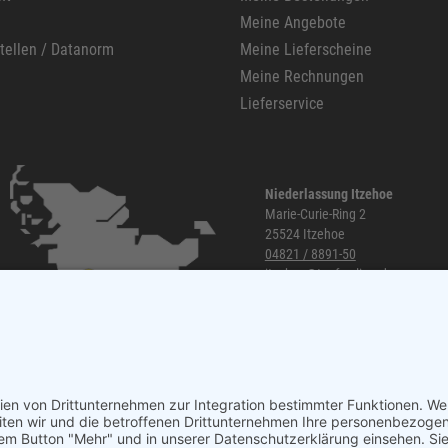
Meine Angebote
stellen / Datanorm
Meine Lieferscheine
Meine Rechnungen
Lieferservice
Niederlassung Itzehoe
Marie-Curie-Ring 2
25524 Itzehoe
04821 / 8891-50
itzehoe@topf-online.de
Öffnungszeiten und mehr