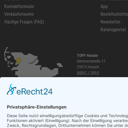
Kontaktformular
App
Verkäuferteams
Bestellschnitt
Häufige Fragen (FAQ)
Newsletter
Katalogportal
TOPF Husum
Siemensstraße 17
25813 Husum
04841 / 789-0
info@topf-online.de
Öffnungszeiten und mehr