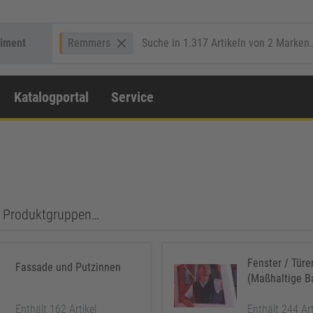
timent
Remmers
Katalogportal
Service
en Produktgruppen…
Fenster / Türe
Fassade und Putzinnen
(Maßhaltige Ba
Enthält 162 Artikel
Enthält 244 Art