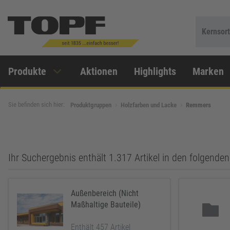
Kernsor
Produkte
Aktionen
Highlights
Marken
Sie befinden sich hier:
Produktgruppen
Holzfarben und Lacke
Remmers
Ihr Suchergebnis enthält 1.317 Artikel in den folgend
Außenbereich (Nicht
Maßhaltige Bauteile)
Enthält 457 Artikel