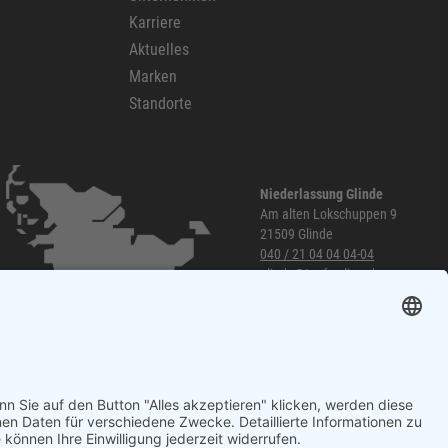
Karriere
Aktuelles
Marken
Standorte
Niederlassung Glinde
Am alten Lokschuppen 9
21509 Glinde
040 / 21 04 04 04-04
glinde@topf-online.de
Öffnungszeiten und mehr