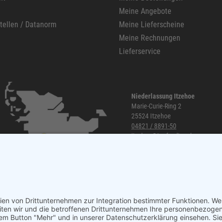
Meine Angebote
stellen / Datanorm
Meine Lieferscheine
Meine Rechnungen
Lieferservice
Niederlassung Itzehoe
Marie-Curie-Ring 2
25524 Itzehoe
04821 / 8891-50
itzehoe@topf-online.de
Öffnungszeiten und mehr