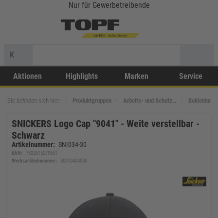
Nur für Gewerbetreibende
K
Aktionen
Highlights
Marken
Service
Sie befinden sich hier:
Produktgruppen
Arbeits- und Schutz…
Bekleidung
SNICKERS Logo Cap "9041" - Weite verstellbar -
Schwarz
Artikelnummer:
SNI034-30
EAN:
7332515279651
Werksartikelnummer:
90410404000