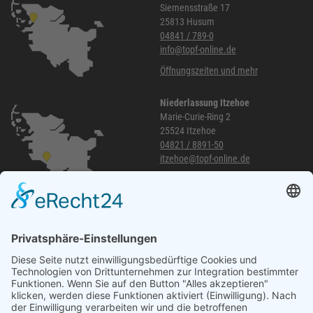
Siemensstraße 17
25813 Husum
04841 / 789-0
info@topf-online.de
Öffnungszeiten und mehr
Niederlassung Itzehoe
Marie-Curie-Ring 2
25524 Itzehoe
04821 / 8891-50
itzehoe@topf-online.de
Öffnungszeiten und mehr
Niederlassung Glinde
Am alten Lokschuppen 9
21509 Glinde
040 / 21 04 04 04-04
glinde@topf-online.de
Öffnungszeiten und mehr