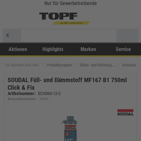
Nur für Gewerbetreibende
K
Aktionen
Highlights
Marken
Service
Sie befinden sich hier:
Produktgruppen
Klebe- und Dichtung…
Schäume
SOUDAL Füll- und Dämmstoff MF167 B1 750ml
Click & Fix
Artikelnummer:
SCH004-12-C
Werksartikelnummer:
168092