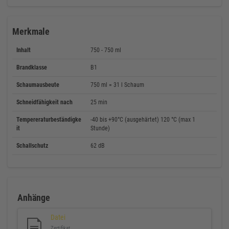
Merkmale
Inhalt
750 - 750 ml
Brandklasse
B1
Schaumausbeute
750 ml = 31 l Schaum
Schneidfähigkeit nach
25 min
Tempereraturbeständigke
-40 bis +90°C (ausgehärtet) 120 °C (max 1
it
Stunde)
Schallschutz
62 dB
Anhänge
Datei
Zertifikat