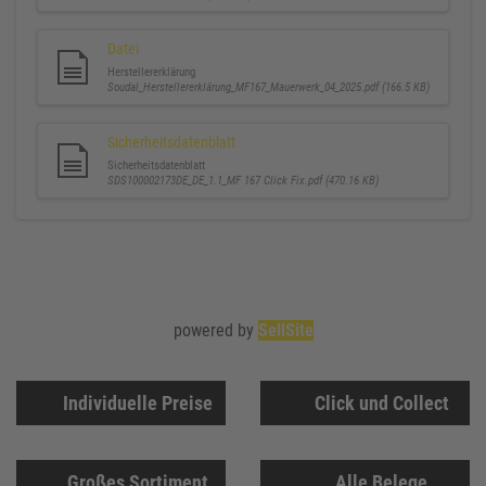
Datei
Herstellererklärung
Soudal_Herstellererklärung_MF167_Mauerwerk_04_2025.pdf (166.5 KB)
Sicherheitsdatenblatt
Sicherheitsdatenblatt
SDS100002173DE_DE_1.1_MF 167 Click Fix.pdf (470.16 KB)
powered by
SellSite
Individuelle Preise
Click und Collect
Großes Sortiment
Alle Belege