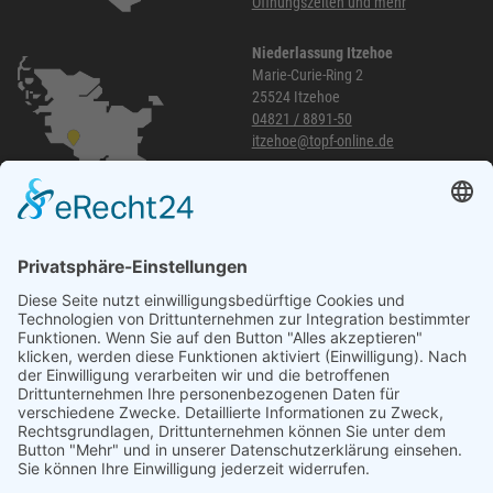
Öffnungszeiten und mehr
Niederlassung Itzehoe
Marie-Curie-Ring 2
25524 Itzehoe
04821 / 8891-50
itzehoe@topf-online.de
Öffnungszeiten und mehr
Niederlassung Glinde
Am alten Lokschuppen 9
21509 Glinde
040 / 21 04 04 04-04
glinde@topf-online.de
Öffnungszeiten und mehr