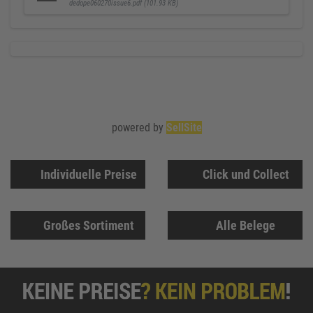
dedope060270issue6.pdf (101.93 KB)
powered by
SellSite
Individuelle Preise
Click und Collect
Großes Sortiment
Alle Belege