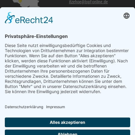
itzehoe@topf-online.de
Öffnungszeiten und mehr
Niederlassung Glinde
Am alten Lokschuppen 9
21509 Glinde
040 / 21 04 04 04-04
glinde@topf-online.de
Öffnungszeiten und mehr
Impressum
AGB
Datenschutzerklärung
Desktop-Version