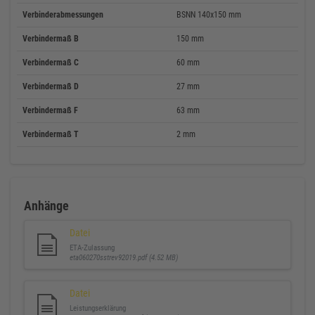
Verbinderabmessungen
BSNN 140x150 mm
Verbindermaß B
150 mm
Verbindermaß C
60 mm
Verbindermaß D
27 mm
Verbindermaß F
63 mm
Verbindermaß T
2 mm
Anhänge
Datei
ETA-Zulassung
eta060270sstrev92019.pdf (4.52 MB)
Datei
Leistungserklärung