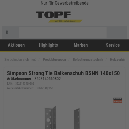
Nur für Gewerbetreibende
K
Aktionen
Highlights
Marken
Service
Sie befinden sich hier:
Produktgruppen
Befestigungstechnik
Holzverbinde
Simpson Strong Tie Balkenschuh BSNN 140x150
Artikelnummer:
3523140569802
EAN:
3523140569802
Werksartikelnummer:
BSNN140/150