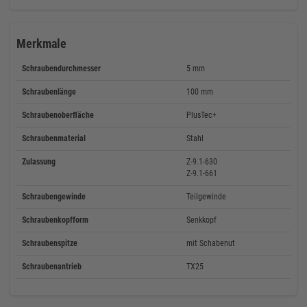
Merkmale
Schraubendurchmesser
5 mm
Schraubenlänge
100 mm
Schraubenoberfläche
PlusTec+
Schraubenmaterial
Stahl
Zulassung
Z-9.1-630
Z-9.1-661
Schraubengewinde
Teilgewinde
Schraubenkopfform
Senkkopf
Schraubenspitze
mit Schabenut
Schraubenantrieb
TX25