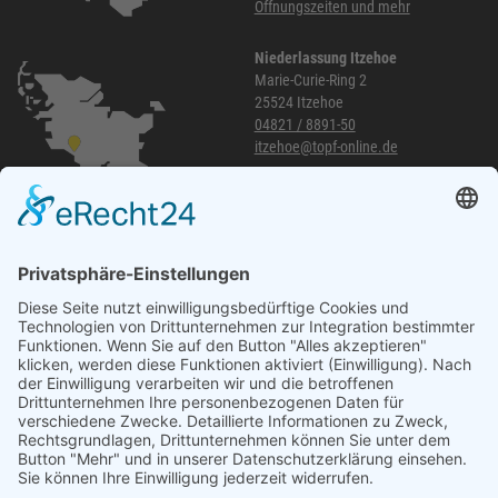
Öffnungszeiten und mehr
Niederlassung Itzehoe
Marie-Curie-Ring 2
25524 Itzehoe
04821 / 8891-50
itzehoe@topf-online.de
Öffnungszeiten und mehr
Niederlassung Glinde
Am alten Lokschuppen 9
21509 Glinde
040 / 21 04 04 04-04
glinde@topf-online.de
Öffnungszeiten und mehr