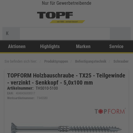
Nur für Gewerbetreibende
K
Aktionen
Highlights
Marken
Service
Sie befinden sich hier:
Produktgruppen
Befestigungstechnik
Schrauben
TOPFORM Holzbauschraube - TX25 - Teilgewinde
- verzinkt - Senkkopf - 5,0x100 mm
Artikelnummer:
THS010-5100
EAN:
4048436008517
Werksartikelnummer:
T945580