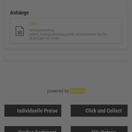
Anhänge
Datei
Leistungserklaerung
topform_leistungserklaerung_plustec_holzbauschraube EuroTec
08.2013.pdf (147.15 KB)
powered by
SellSite
Individuelle Preise
Click und Collect