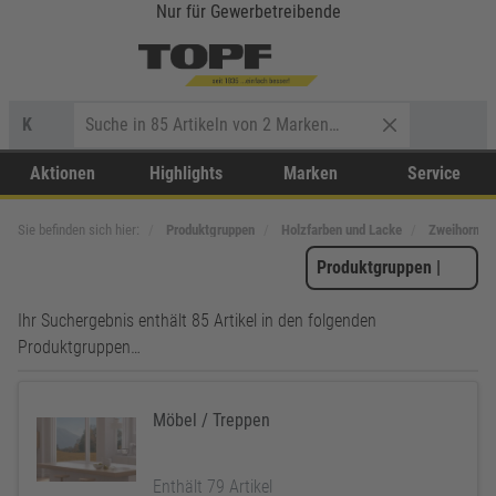
Nur für Gewerbetreibende
K
Aktionen
Highlights
Marken
Service
Sie befinden sich hier:
Produktgruppen
Holzfarben und Lacke
Zweihorn
Produktgruppen
|
Ihr Suchergebnis enthält 85 Artikel in den folgenden
Produktgruppen…
Möbel / Treppen
Enthält 79 Artikel