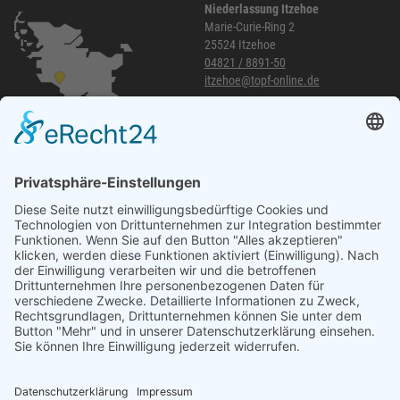
Niederlassung Itzehoe
Marie-Curie-Ring 2
25524 Itzehoe
04821 / 8891-50
itzehoe@topf-online.de
Öffnungszeiten und mehr
Niederlassung Glinde
Am alten Lokschuppen 9
21509 Glinde
040 / 21 04 04 04-04
glinde@topf-online.de
Öffnungszeiten und mehr