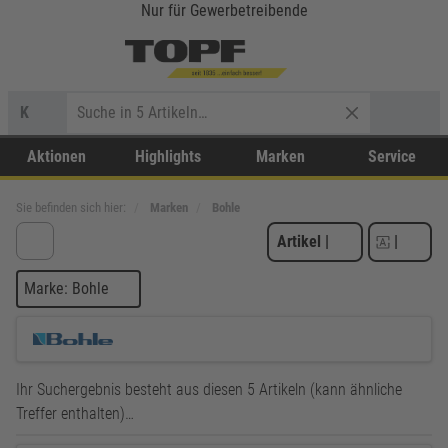
Nur für Gewerbetreibende
K
Aktionen
Highlights
Marken
Service
Sie befinden sich hier:
Marken
Bohle
Artikel
|
|
Marke: Bohle
Ihr Suchergebnis besteht aus diesen 5 Artikeln (kann ähnliche
Treffer enthalten)…