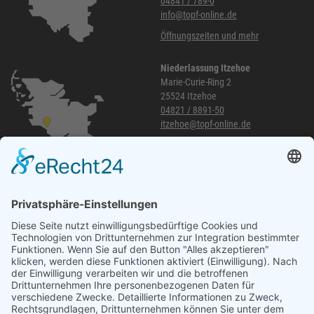
04841 / 789-0
info@topf-online.de
Öffnungszeiten und mehr
Niederlassung Itzehoe
Marie-Curie-Ring 2
25524 Itzehoe
04821 / 8891-50
itzehoe@topf-online.de
Öffnungszeiten und mehr
Niederlassung Glinde
Am alten Lokschuppen 9
21509 Glinde
040 / 21 04 04 04-04
glinde@topf-online.de
Öffnungszeiten und mehr