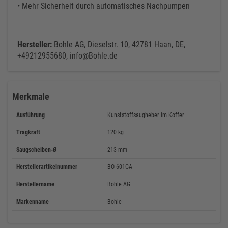
• Mehr Sicherheit durch automatisches Nachpumpen
Hersteller:
Bohle AG, Dieselstr. 10, 42781 Haan, DE,
+49212955680, info@Bohle.de
Merkmale
Ausführung
Kunststoffsaugheber im Koffer
Tragkraft
120 kg
Saugscheiben-Ø
213 mm
Herstellerartikelnummer
BO 601GA
Herstellername
Bohle AG
Markenname
Bohle