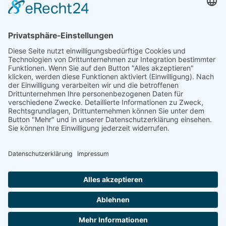
Niederlassung Glinde
Am alten Lokschuppen 9
21509 Glinde
040 / 21 04 04 04-04
glinde@topf-online.de
Öffnungszeiten und mehr
Impressum
AGB
Datenschutzerklärung
Desktop-Version