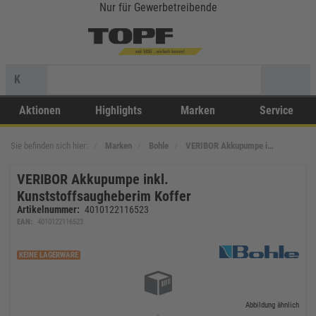
Nur für Gewerbetreibende
K
Aktionen
Highlights
Marken
Service
Sie befinden sich hier:
Marken
Bohle
VERIBOR Akkupumpe i…
VERIBOR Akkupumpe inkl.
Kunststoffsaugheberim Koffer
Artikelnummer:
4010122116523
EAN:
4010122116523
KEINE LAGERWARE
Abbildung ähnlich