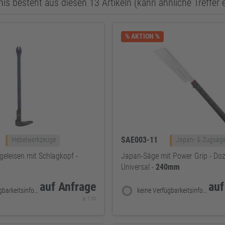
is besteht aus diesen 13 Artikeln (kann ähnliche Treffer 
% AKTION %
SAE003-11
Hebelwerkzeuge
Japan- & Zugsäg
eleisen mit Schlagkopf -
Japan-Säge mit Power Grip - Doz
Universal -
240mm
auf Anfrage
auf
keine Verfügbarkeitsinformationen
keine Verfügbarkeitsinformationen
je 1 St