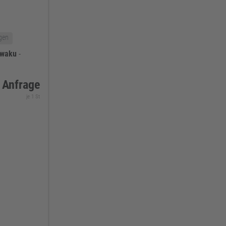
gen
iwaku
-
 Anfrage
je 1 St