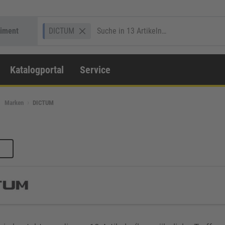
timent
DICTUM
Katalogportal
Service
Marken
DICTUM