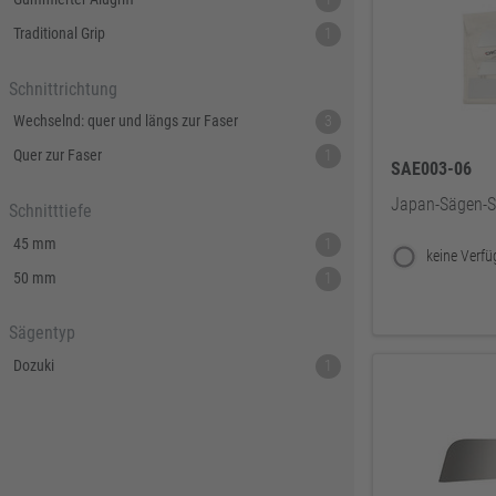
Knelsen
155
Traditional Grip
1
Simonswerk
147
FAMAG
137
Schnittrichtung
ABUS
137
Wechselnd: quer und längs zur Faser
3
Pollmann
125
Quer zur Faser
1
SAE003-06
EDE Ware Einkaufsbüro Deutscher Eisenhändler GmbH
123
Japan-Sägen-Se
Schnitttiefe
Illbruck
117
45 mm
1
Korntex
115
50 mm
1
Dunlop
114
Woelm
111
Sägentyp
Milwaukee
106
Dozuki
1
Wera
104
WICA
99
DOM
99