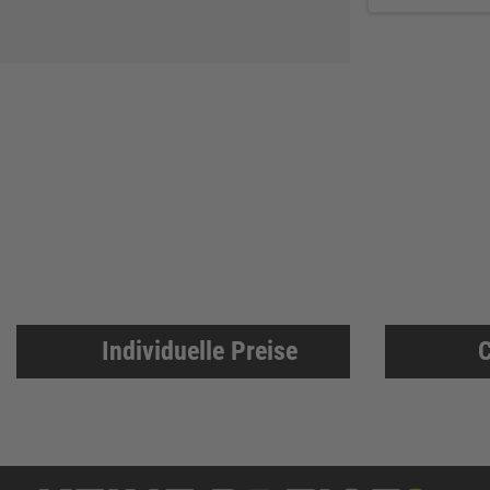
Soudal
61
GEZE
61
REICH
60
Sikkens
58
Ejendals
58
ATG
57
Lienemann
54
HSI
54
EIKO
50
Alfer Aluminium
49
Individuelle Preise
C
Tesa
49
Bessey
48
Reebok
47
JUNIE
47