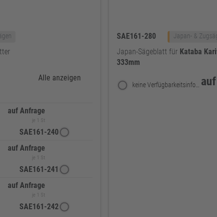
SAE161-280
ägen
Japan- & Zugsä
tter
Japan-Sägeblatt für
Kataba
Kar
333mm
Alle anzeigen
auf
keine Verfügbarkeitsinformationen
auf Anfrage
je 1 St
SAE161-240
auf Anfrage
je 1 St
SAE161-241
auf Anfrage
je 1 St
SAE161-242