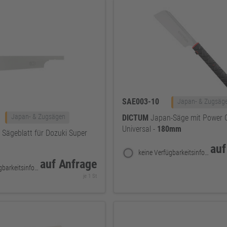
SAE003-10
Japan- & Zugsäg
Japan- & Zugsägen
DICTUM
Japan-Säge mit Power G
Universal -
180mm
Sägeblatt für Dozuki Super
auf
keine Verfügbarkeitsinformationen
auf Anfrage
keine Verfügbarkeitsinformationen
je 1 St