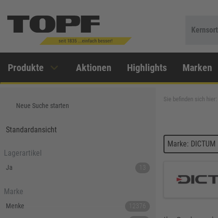
Kernsor
Produkte
Aktionen
Highlights
Marken
Sie befinden sich hier:
Neue Suche starten
Standardansicht
Marke: DICTUM
Lagerartikel
Ja
13
Marke
Menke
12376