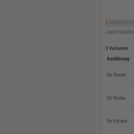
Zweihorn
86
EuroTec
85
Mafell
80
Japan- & Zugs
ThyssenKrupp
79
Japan-Sägeblä
RUNNEX
78
DeWALT
74
3 Varianten
Gutmann Bausysteme
71
Ausführung
EDE
70
für Dozuki
Peder Nielsen Beslagfabrik
69
HECO
69
SANTOS
68
für Ryoba
Silberspeer
65
MIRKA
65
für Kataba
BS Rollen
63
Facett
63