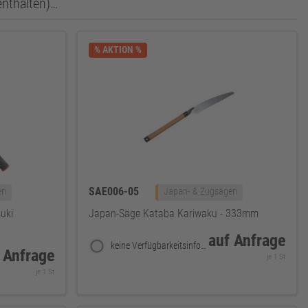
enthalten)…
% AKTION %
SAE006-05
en
Japan- & Zugsägen
uki
Japan-Säge Kataba Kariwaku - 333mm
auf Anfrage
keine Verfügbarkeitsinformationen
 Anfrage
je 1 St
je 1 St