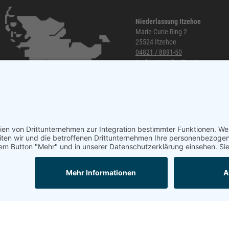
Niederlassung Itzehoe
Marie-Curie-Ring 2
25524 Itzehoe
04821 / 8891-50
itzehoe@topf-online.de
Öffnungszeiten und mehr
Mail
Anrufen