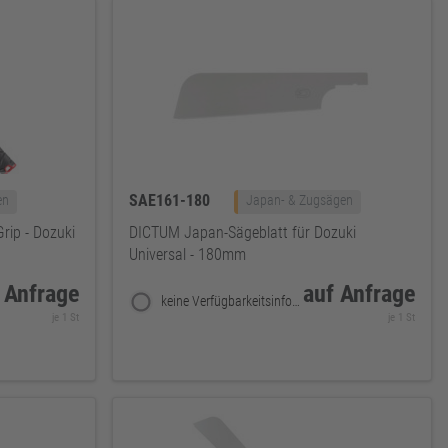
SAE161-180
en
Japan- & Zugsägen
rip - Dozuki
DICTUM Japan-Sägeblatt für Dozuki
Universal - 180mm
 Anfrage
auf Anfrage
keine Verfügbarkeitsinformationen
je 1 St
je 1 St