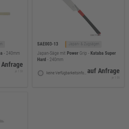
SAE003-13
en
Japan- & Zugsägen
ba
- 240mm
Japan-Säge mit
Power
Grip -
Kataba
Super
Hard
- 240mm
 Anfrage
auf Anfrage
je 1 St
keine Verfügbarkeitsinformationen
je 1 St