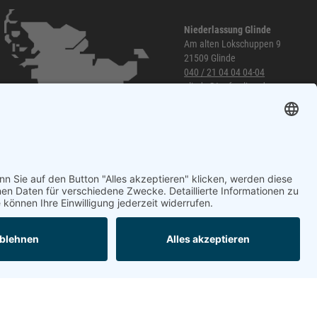
Niederlassung Glinde
Am alten Lokschuppen 9
21509 Glinde
040 / 21 04 04 04-04
glinde@topf-online.de
Öffnungszeiten und mehr