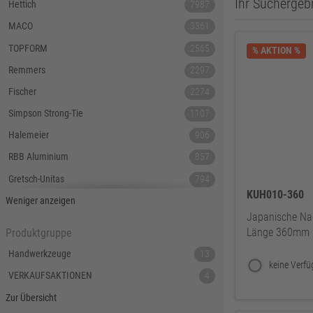
Ihr Suchergebn
Hettich
7987
MACO
3361
TOPFORM
2565
% AKTION %
Remmers
2297
Fischer
2274
Simpson Strong-Tie
1107
Halemeier
906
RBB Aluminium
857
Gretsch-Unitas
794
KUH010-360
Tecnamic
546
Weniger anzeigen
Japanische Nag
SIEGENIA
535
Länge 360mm
Produktgruppe
Dauby
447
Handwerkzeuge
13
Hoppe
379
VERKAUFSAKTIONEN
4
Lamello
367
Zur Übersicht
Reyher
343