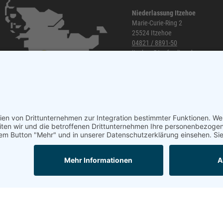
Niederlassung Itzehoe
Marie-Curie-Ring 2
25524 Itzehoe
04821 / 8891-50
itzehoe@topf-online.de
Öffnungszeiten und mehr
Mail
Anrufen
Impressum
AGB
Datenschutzerklärung