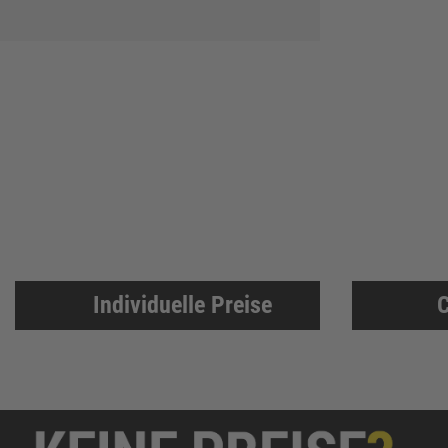
DELWO
325
Snickers
319
BKS
307
Bosch Professional
286
Festool
225
KFV
224
SPAX
221
Makita
219
FORTIS
207
Individuelle Preise
C
Solid Gear
206
FORTIS Elements
192
Dresselhaus
188
Klaus-R. Falk GmbH Schleifmittel
174
U-Power
168