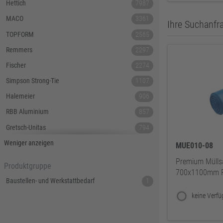
Hettich
7987
MACO
3361
Ihre Suchanfra
TOPFORM
2565
Remmers
2297
Fischer
2274
Simpson Strong-Tie
1107
Halemeier
906
RBB Aluminium
857
Gretsch-Unitas
794
Tecnamic
546
Weniger anzeigen
MUE010-08
SIEGENIA
535
Premium Mülls
Produktgruppe
700x1100mm Ro
Dauby
447
Baustellen- und Werkstattbedarf
1
Hoppe
379
Lamello
367
Reyher
343