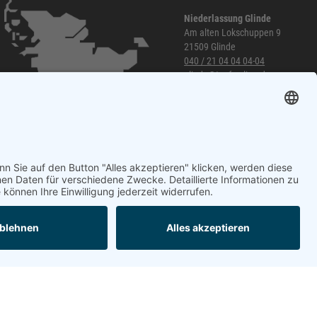
Niederlassung Glinde
Am alten Lokschuppen 9
21509 Glinde
040 / 21 04 04 04-04
glinde@topf-online.de
Öffnungszeiten und mehr