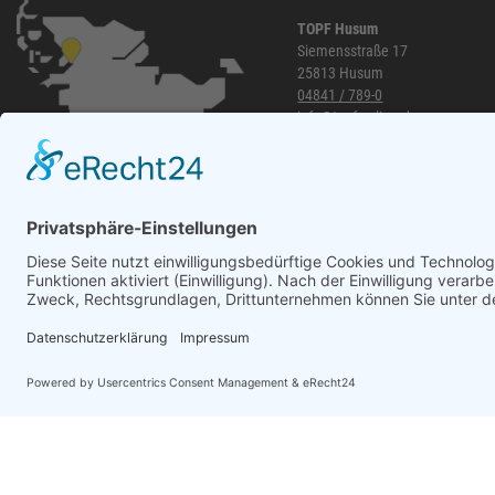
Zweihorn
86
TOPF Husum
EuroTec
85
Siemensstraße 17
Mafell
80
25813 Husum
04841 / 789-0
ThyssenKrupp
79
info@topf-online.de
RUNNEX
78
Öffnungszeiten und mehr
DeWALT
74
Gutmann Bausysteme
71
EDE
70
Peder Nielsen Beslagfabrik
69
HECO
69
SANTOS
68
Silberspeer
65
WhatsApp
MIRKA
65
BS Rollen
63
Facett
63