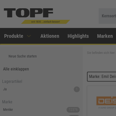
Kernsor
Produkte
Aktionen
Highlights
Marken
Sie befinden sich hier:
Neue Suche starten
Alle einklappen
Marke: Emil De
Lagerartikel
Ja
1
Marke
Menke
12376