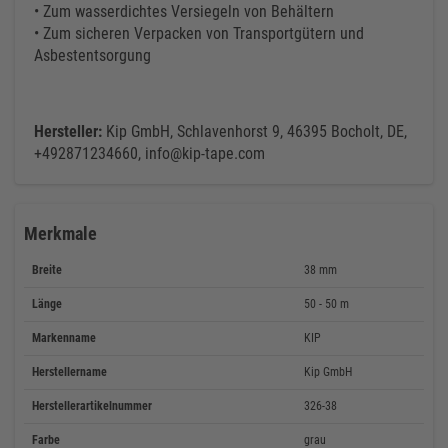
• Zum wasserdichtes Versiegeln von Behältern
• Zum sicheren Verpacken von Transportgütern und
Asbestentsorgung
Hersteller:
Kip GmbH, Schlavenhorst 9, 46395 Bocholt, DE,
+492871234660, info@kip-tape.com
Merkmale
Breite
38 mm
Länge
50 - 50 m
Markenname
KIP
Herstellername
Kip GmbH
Herstellerartikelnummer
326-38
Farbe
grau