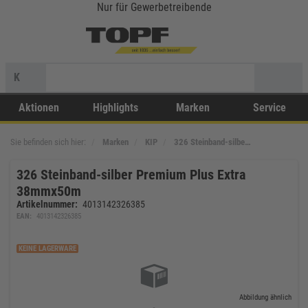
Nur für Gewerbetreibende
K
Aktionen
Highlights
Marken
Service
Sie befinden sich hier:
Marken
KIP
326 Steinband-silbe…
326 Steinband-silber Premium Plus Extra
38mmx50m
Artikelnummer:
4013142326385
EAN:
4013142326385
KEINE LAGERWARE
Abbildung ähnlich