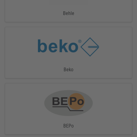
Behle
Beko
BEPo