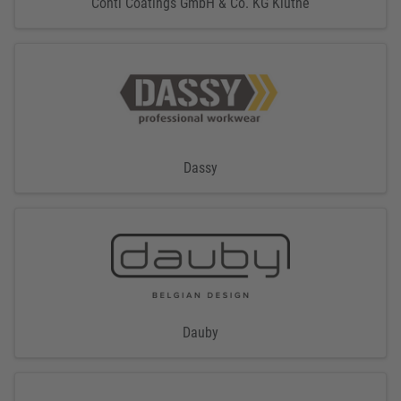
Conti Coatings GmbH & Co. KG Kluthe
Dassy
Dauby