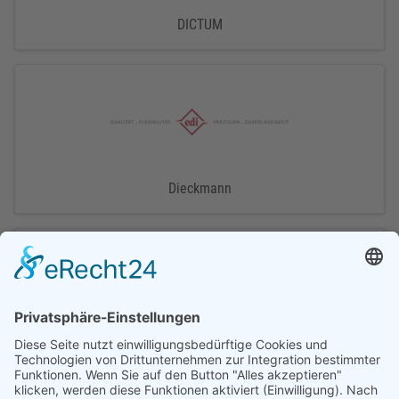
DICTUM
Dieckmann
Dolezych