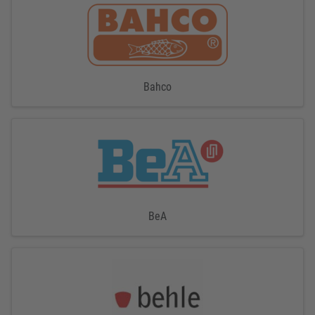
Bahco
BeA