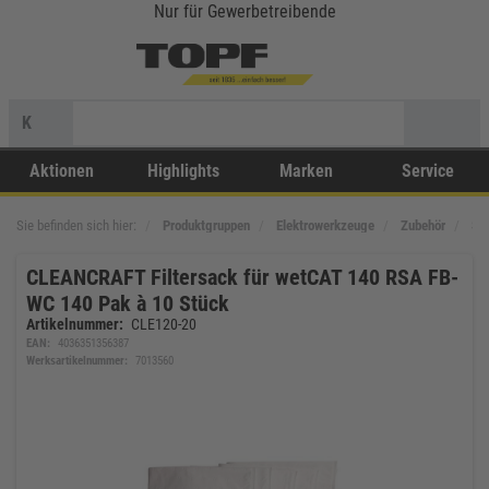
Nur für Gewerbetreibende
K
Aktionen
Highlights
Marken
Service
Sie befinden sich hier:
Produktgruppen
Elektrowerkzeuge
Zubehör
Sa
CLEANCRAFT Filtersack für wetCAT 140 RSA FB-
WC 140 Pak à 10 Stück
Artikelnummer:
CLE120-20
EAN:
4036351356387
Werksartikelnummer:
7013560