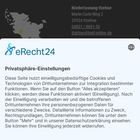
Niederlassung Itzehoe
Marie-Curie-Ring 2
25524 Itzehoe
04821 / 8891-50
itzehoe@topf-online.de
Öffnungszeiten und mehr
Niederlassung Glinde
Am alten Lokschuppen 9
21509 Glinde
040 / 21 04 04 04-04
glinde@topf-online.de
Öffnungszeiten und mehr