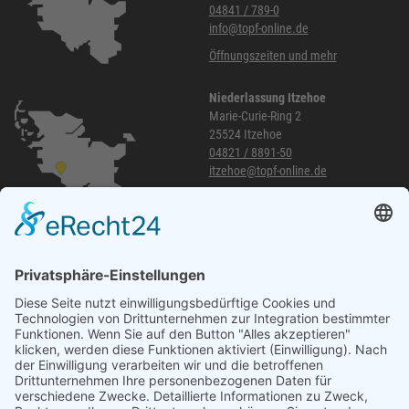
04841 / 789-0
info@topf-online.de
Öffnungszeiten und mehr
Niederlassung Itzehoe
Marie-Curie-Ring 2
25524 Itzehoe
04821 / 8891-50
itzehoe@topf-online.de
Öffnungszeiten und mehr
Niederlassung Glinde
Am alten Lokschuppen 9
21509 Glinde
040 / 21 04 04 04-04
glinde@topf-online.de
Öffnungszeiten und mehr