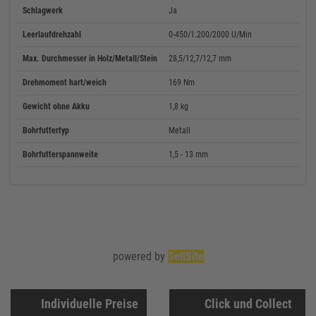
Schlagwerk
Ja
Leerlaufdrehzahl
0-450/1.200/2000 U/Min
Max. Durchmesser in Holz/Metall/Stein
28,5/12,7/12,7 mm
Drehmoment hart/weich
169 Nm
Gewicht ohne Akku
1,8 kg
Bohrfuttertyp
Metall
Bohrfutterspannweite
1,5 - 13 mm
powered by
SellSite
Individuelle Preise
Click und Collect