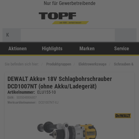
Nur für Gewerbetreibende
K
Aktionen
Highlights
Marken
Service
Sie befinden sich hier:
Produktgruppen
Elektrowerkzeuge
Schrauben & Bo
DEWALT Akku+ 18V Schlagbohrschrauber
DCD1007NT (ohne Akku/Ladegerät)
Artikelnummer:
ELU155-10
EAN:
5035048806807
Werksartikelnummer:
DCD1007NT-XJ